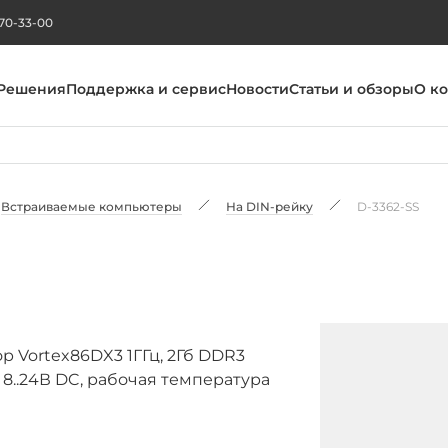
270-33-00
Решения
Поддержка и сервис
Новости
Статьи и обзоры
О к
Встраиваемые компьютеры
На DIN-рейку
D-3362-SS
 Vortex86DX3 1ГГц, 2Гб DDR3
т, 8..24В DC, рабочая температура