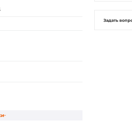
3
Задать вопр
hipset
ки