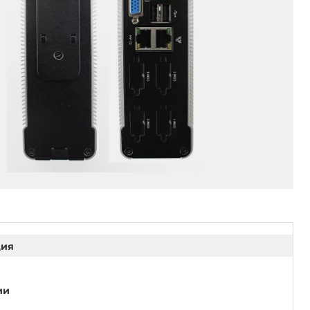
ция
ии