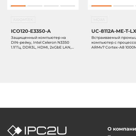
AXIOMTEK
MOXA
ICO120-E3350-A
UC-8112A-ME-T-L
Защищенный компьютер на
Встраиваемый промы
DIN-рейку, Intel Celeron N3350
компьютер с процесс
1.1ГГц, DDR3L, HDMI, 2xGbE LAN,
ARMv7 Cortex-A8 1000М
2xCOM, 2xUSB 2.0, mSATA (mini
DDR3 SDRAM, 8Гб eMMC 
PCIe), 2xMiniPCIe, -40..+70C,
Ethernet, слот SD, USB, 
12..24V DC
Kernel 4.4, металличе
корпус, модуль LTE ус
-40...+70C
О компан