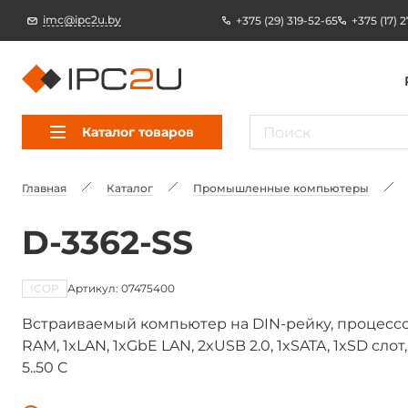
imc@ipc2u.by
+375 (29) 319-52-65
+375 (17) 
Каталог товаров
Главная
Каталог
Промышленные компьютеры
D-3362-SS
ICOP
Артикул: 07475400
Встраиваемый компьютер на DIN-рейку, процессор
RAM, 1xLAN, 1xGbE LAN, 2xUSB 2.0, 1xSATA, 1xSD сло
5..50 C