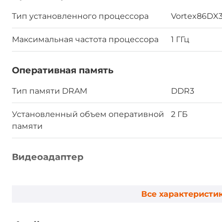
Тип установленного процессора
Vortex86DX
Максимальная частота процессора
1 ГГц
Оперативная память
Тип памяти DRAM
DDR3
Установленный объем оперативной
2 ГБ
памяти
Видеоадаптер
Видеоконтроллер
Встроен в C
Все характеристи
Ethernet интерфейсы