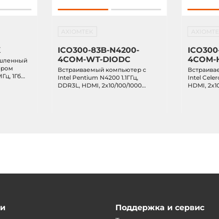
AXIOMTEK
AXIOMT
X
ICO300-83B-N4200-
ICO300
4COM-WT-DIODC
4COM-
шленный
ором
Встраиваемый компьютер с
Встраива
Гц, 1Гб
Intel Pentium N4200 1.1ГГц,
Intel Cele
flash, 2x
DDR3L, HDMI, 2x10/100/1000
HDMI, 2x10
Debian 9,
Ethernet, 4xRS-232/422/485,
4xRS-232/4
ский
4xUSB 3.0, DIO, 2.5" SATA, mSATA,
2.5" SATA,
тановлен,
2xMiniPCIe, IP40, -40...+70C
IP40, -40.
ии
Поддержка и сервис