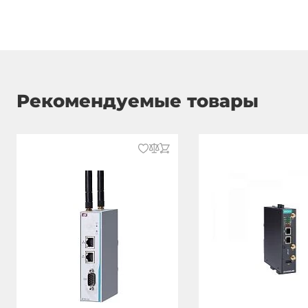
Температура эксплуатации
5..50 °C
Стандарты и сертификаты
Сертификаты
CE, FCC, VCC
Рекомендуемые товары
Электромагнитные помехи (EMI)
EN 55024, EN
Электромагнитная совместимость
EN 55024, EN
(EMS)
61000-4-4, E
61000-4-7, E
61000-4-11
Габариты упаковки
Вес в упаковке
0.76 кг