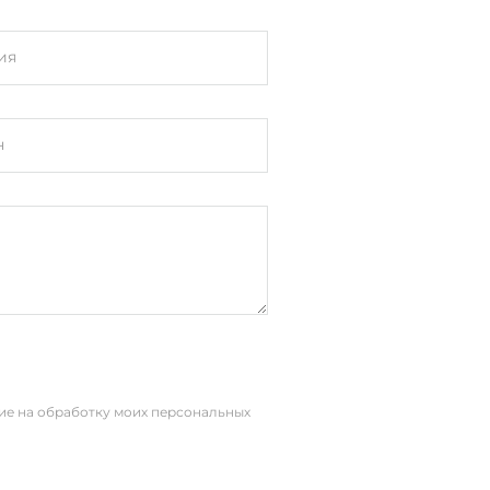
ия
н
, Windows XP Embedded,
Linux OS
сие на обработку моих персональных