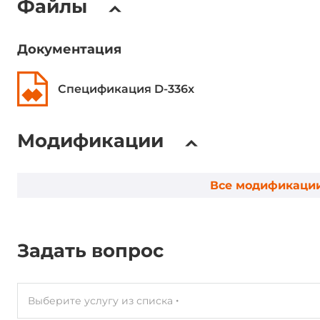
Файлы
Портов 10/100/1000 Mbit/s
1
Портов 10/100 Mbit/s
1
Документация
Интерфейсы ввода-вывода
Спецификация D-336x
Портов USB v2.0
3
Модификации
Интерфейсы для накопителей
Все модификаци
Слоты SD
1
Разъемы
Задать вопрос
Разъемы внешние
DB15 VGA, 2
Выберите услугу из списка
Требования по питанию