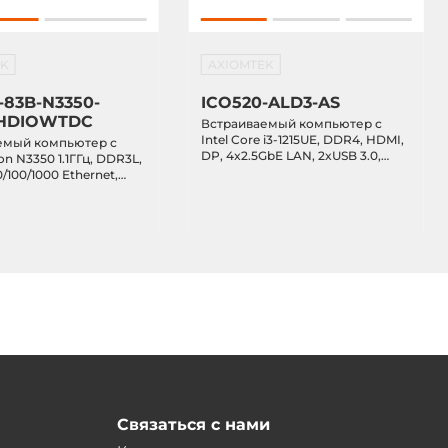
EK
AXIOMTEK
-83B-N3350-
ICO520-ALD3-AS
HDIOWTDC
Встраиваемый компьютер с
Intel Core i3-1215UE, DDR4, HDMI,
емый компьютер с
DP, 4x2.5GbE LAN, 2xUSB 3.0,
ron N3350 1.1ГГц, DDR3L,
отсек 2.5" SATA, M.2, 2xPCIe Mini,
/100/1000 Ethernet,
IP40, -40...+70C, питание 9...36В
22/485, 4xUSB 3.0, DIO,
DC
 mSATA, 2xMiniPCIe,
..+70C
Связаться с нами