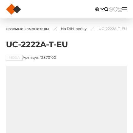
траиваемые компьютеры
На DIN-рейку
UC-2222A-T-EU
UC-2222A-T-EU
MOXA
Артикул: 12870100