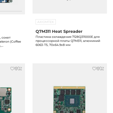
AXIOMTEK
Q7M311 Heat Spreader
Пластина охлаждения 7128Q311000E для
, сокет
процессорной платы Q7M311, алюминий
Celeron (Coffee
6063-T5, 70x64.9x8 мм
,
AN, 5xCOM,
 PCIe x16,
-M, mSATA