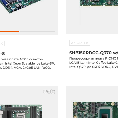
AXIOMTEK
EK
SHB150RDGG-Q370 w/
-S
Процессорная плата PICMG 1.
рная плата ATX с сокетом
LGA1151 для Intel Coffee Lake Co
я Intel Xeon Scalable Ice Lake-SP,
Intel Q370, до 64Гб DDR4, DV
1A, DDR4, VGA, 2xGbE LAN, 1xCOM,
LAN, 2xRS-232, 2xRS-232/422/4
 7xUSB 2.0, M.2 Key-M, 3xPCIe x16,
6xUSB 2.0, 6xSATA-600, M.2 2
, Audio, NVMe
LPT, Audio