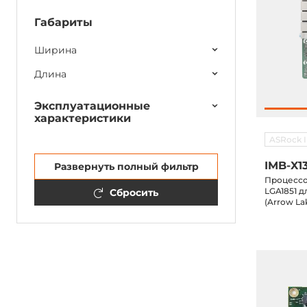
Габариты
Ширина
Длина
Эксплуатационные
характеристики
ASRock I
IMB-X1
Развернуть полный фильтр
Процессор
LGA1851 дл
Сбросить
(Arrow La
4xLAN, DP
16(x16/x0 
M.2 ключ 