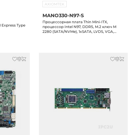
AXIOMTEK
MANO330-N97-S
и
Процессорная плата Thin Mini-ITX,
Express Type
процессор Intel N97, DDR5, M.2 ключ M
2280 (SATA/NVMe), 1xSATA, LVDS, VGA,
HDMI, 2xLAN, 6xUSB, 6xCOM, 1xM.2 ключ E,
1xM.2 ключ B, DC Jack