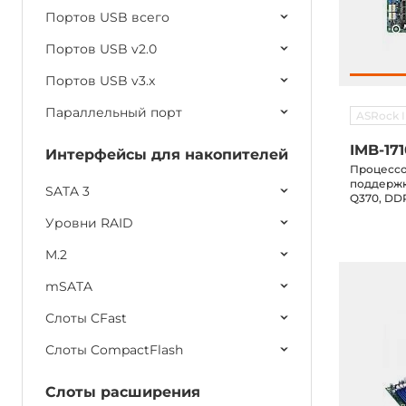
Портов USB всего
Портов USB v2.0
Портов USB v3.x
Параллельный порт
ASRock I
IMB-17
Интерфейсы для накопителей
Процессо
поддержка 
SATA 3
Q370, DDR
LAN, 10xC
Уровни RAID
3, M.2 Key
x16, 1xPCI
M.2
mSATA
Слоты CFast
Слоты CompactFlash
Слоты расширения