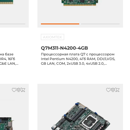
AXIOMTEK
Q7M311-N4200-4GB
на базе
Процессорная плата Q7 с процессором
R4, 16Гб
Intel Pentium N4200, 4Гб RAM, DDI/LVDS,
xGbE LAN,
GB LAN, COM, 2xUSB 3.0, 4xUSB 2.0,
USB 2.0, USB
2xSATA-600, GPIO, SMBus, -20...+70C
, GPIO,