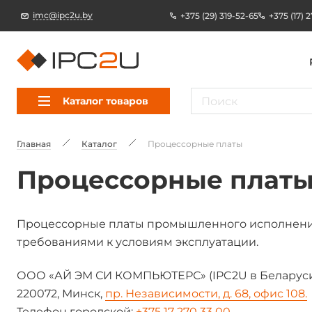
imc@ipc2u.by
+375 (29) 319-52-65
+375 (17) 
Каталог товаров
Главная
Каталог
Процессорные платы
Процессорные плат
Процессорные платы промышленного исполнения
требованиями к условиям эксплуатации.
ООО «АЙ ЭМ СИ КОМПЬЮТЕРС» (IPC2U в Беларуси
220072, Минск,
пр. Независимости, д. 68, офис 108.
Телефон городской:
+375 17 270 33 00