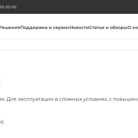
270-33-00
Решения
Поддержка и сервис
Новости
Статьи и обзоры
О к
ы
. Для эксплуатации в сложных условиях, с повыше
):