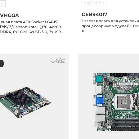
AXIOMTEK
EK
CEB94017
2VHGGA
Базовая плата для установк
ная плата ATX Socket LGA1151
процессорных модулей COM 
i7/i5/i3/Celeron, Intel Q170, 4x288-
10
DDR4, 6xCOM, 6xUSB 3.0, 7xUSB
E LAN, DVI-D, HDMI, VGA, 6xSATA-
0/1/5/10), 1xPCIe x16, 3xPCIE x4,