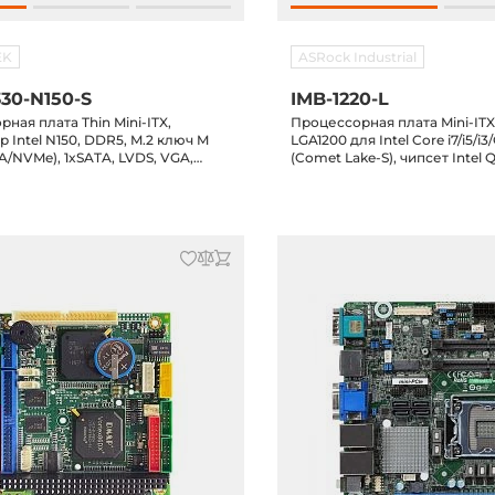
EK
ASRock Industrial
30-N150-S
IMB-1220-L
ная плата Thin Mini-ITX,
Процессорная плата Mini-ITX
 Intel N150, DDR5, M.2 ключ M
LGA1200 для Intel Core i7/i5/i3
A/NVMe), 1xSATA, LVDS, VGA,
(Comet Lake-S), чипсет Intel
AN, 6xUSB, 6xCOM, 1xM.2 ключ E,
DP/DP++/VGA/LVDS/HDMI, 2x
ч B, DC Jack
5xCOM, 6xUSB 3.2, 4xUSB 2.0,
PCIe x16, M.2 Key-E, M.2 Key-M