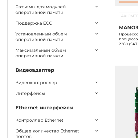
Разъемы для модулей
оперативной памяти
AXIOMT
Поддержка ECC
MANO3
Установленный объем
Процессор
оперативной памяти
процессор
2280 (SAT
HDMI, 2xL
Максимальный объем
1xM.2 клю
оперативной памяти
Видеоадаптер
Видеоконтроллер
Интерфейсы
Ethernet интерфейсы
Контроллер Ethernet
Общее количество Ethernet
портов