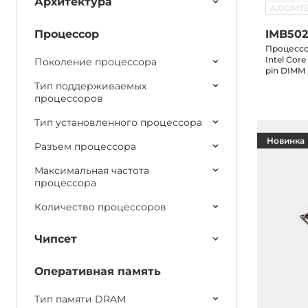
Архитектура
AXIOMT
Процессор
IMB50
Процессор
Intel Core 
Поколение процессора
pin DIMM 
2.0, 2xGb
Тип поддерживаемых
600 (RAID 
процессоров
3xPCI
Тип установленного процессора
Новинка
Разъем процессора
Максимальная частота
процессора
Количество процессоров
Чипсет
Оперативная память
Тип памяти DRAM