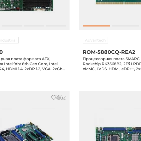
ndustrial
Advantech
10
ROM-5880CQ-REA2
рная плата формата ATX,
Процессорная плата SMARC 
Intel 9th/ 8th Gen Core, Intel
Rockchip RK3568B2, 2Гб LPDD
4, HDMI 1.4, 2xDP 1.2, VGA, 2xGbE
eMMC, LVDS, HDMI, eDP++, 2
OM, 6xUSB 3.1, 6xUSB 2.0, 6xSATA
SATA, SD, 4xUART, USB 3.0, 2x
 E, M.2 Key M, Mini-PCIe, 1xPCIe
3.0 OTG, SDIO, 2xCAN, Camera
e x8, 3xPCIe x4, 2xPCIe x1
2xPCIe 3.0, I2C, I2S, 0...60C