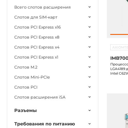
Всего слотов расширения
Слотов для SIM-карт
Слотов PCI Express x16
Слотов PCI Express x8
Слотов PCI Express x4
AXIOMT
Слотов PCI Express x1
IMB700
Процессо
Слотов M.2
LGA4189 дл
Intel C62
Слотов Mini-PCIe
4xUSB 3.1,
3xPCIe x8
Слотов PCI
Слотов расширения iSA
Разъемы
Требования по питанию