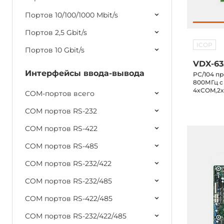
Портов 10/100/1000 Mbit/s
Портов 2,5 Gbit/s
ICOP
Портов 10 Gbit/s
VDX-63
Интерфейсы ввода-вывода
PC/104 п
800МГц c
4xCOM,2х
COM-портов всего
рабочая т
COM портов RS-232
COM портов RS-422
COM портов RS-485
COM портов RS-232/422
COM портов RS-232/485
COM портов RS-422/485
COM портов RS-232/422/485