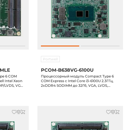
Portwell
5MLE
PCOM-B638VG-6100U
ype 6 COM
Процессорный модуль Compact Type 6
l Intel Xeon
COM Express с Intel Core i3-6100U 2.3ГГц,
DP/LVDS, VGA,
2xDDR4 SODIMM до 32Гб, VGA, LVDS,
3.0, 12VDC-in
HDMI, I219LM, 8xUSB 2.0, 4xUSB 3.0, 2xSATA
3, PCIe x1, 2xPCIe x4, 12VDC, 0...60C