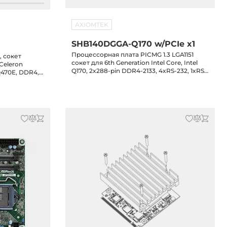
AXIOMTEK
SHB140DGGA-Q170 w/PCIe x1
Процессорная плата PICMG 1.3 LGA1151
, сокет
сокет для 6th Generation Intel Core, Intel
/Celeron
Q170, 2x288-pin DDR4-2133, 4xRS-232, 1xRS-
 Q470E, DDR4,
232/422/425, 2xGbE LAN, 10xUSB 2.0, 2xUSB
GbE LAN,
3.0, DVI-I, 6xSATA III, Аудио, PCIe x1
 4xSATA3,
, M.2 Key-B