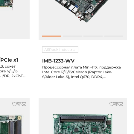
ASRock Industrial
PCIe x1
IMB-1233-WV
3, сокет
Процессорная плата Mini-ITX, поддержка
re i7/i5/i3,
Intel Core i7/i5/i3/Celeron (Raptor Lake-
I-I/DP, 2xGbE
S/Alder Lake-S), Intel Q670, DDR4,
85, 6xUSB 3.1,
DP/DP++/eDP/LVDS/HDMI, 2x2.5GbE LAN,
280 Key M,
4xCOM, 6xUSB 3.2, 4xUSB 2.0, 2xSATA3,
PCIe x16, M.2 Key-E, M.2 Key-M, M.2 Key-B,
12-28VDC