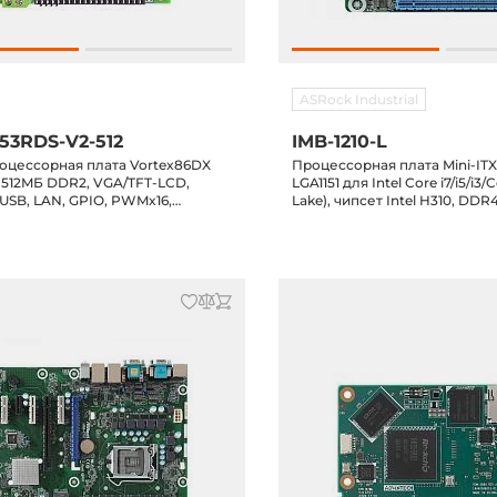
ASRock Industrial
53RDS-V2-512
IMB-1210-L
роцессорная плата Vortex86DX
Процессорная плата Mini-ITX
 512MБ DDR2, VGA/TFT-LCD,
LGA1151 для Intel Core i7/i5/i3/
USB, LAN, GPIO, PWMx16,
Lake), чипсет Intel H310, DDR4
емпература -20..70 C
DP/DP++/VGA/LVDS, 2xGbE L
4xUSB 3.1, 4xUSB 2.0, 4xSATA3,
MiniPCIe, M.2 Key-E, M.2 Key