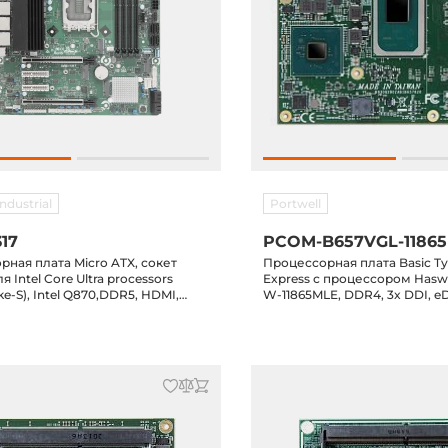
ndustrial
Portwell
317
PCOM-B657VGL-1186
ная плата Micro ATX, сокет
Процессорная плата Basic T
я Intel Core Ultra processors
Express с процессором Haswel
ke-S), Intel Q870,DDR5, HDMI,
W-11865MLE, DDR4, 3x DDI, e
, 12xUSB, 6xCOM, 8xSATA,2xPCIe-
4xUSB 3.2, 8xUSB 2.0, 4xSATA 
или x8/x8), 2xPCIe-4, M.2 ключ B,
E