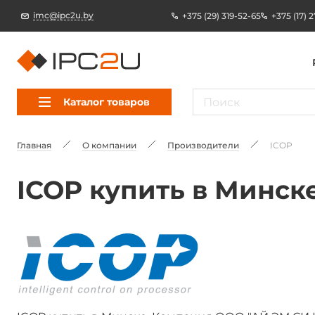
imc@ipc2u.by
+375 (29) 319-52-65
+375 (17) 
Каталог товаров
Главная
О компании
Производители
ICOP
ICOP купить в Минске