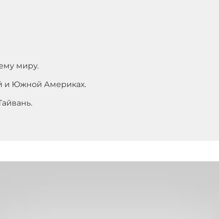
ему миру.
й и Южной Америках.
Тайвань.