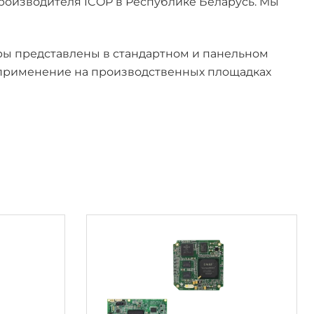
оизводителя ICOP в Республике Беларусь. Мы
ры представлены в стандартном и панельном
е применение на производственных площадках