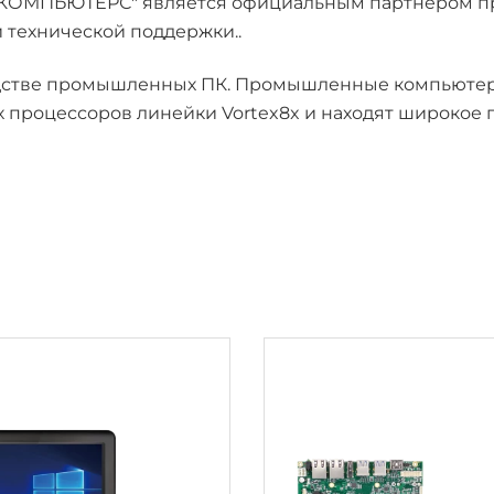
 КОМПЬЮТЕРС" является официальным партнером пр
 технической поддержки..
зводстве промышленных ПК. Промышленные компьюте
х процессоров линейки Vortex8x и находят широко