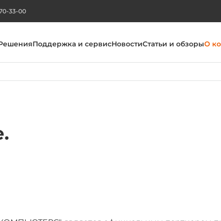
270-33-00
Решения
Поддержка и сервис
Новости
Статьи и обзоры
О к
.