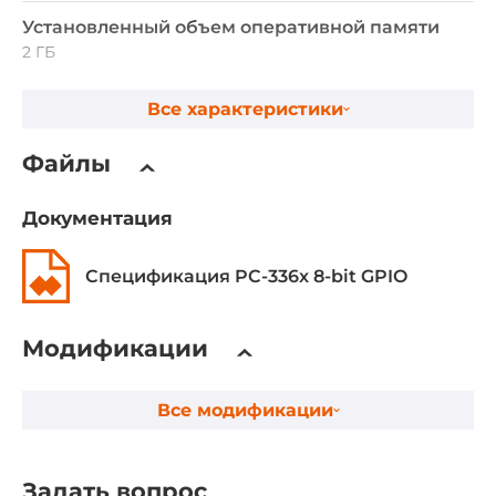
Установленный объем оперативной памяти
2 ГБ
Все характеристики
Видеоадаптер
Видеоконтроллер
Файлы
Встроен в Chipset
Документация
Ethernet интерфейсы
Спецификация PC-336x 8-bit GPIO
Портов 10/100/1000 Mbit/s
1
Модификации
Портов 10/100 Mbit/s
1
Все модификации
Интерфейсы ввода-вывода
Задать вопрос