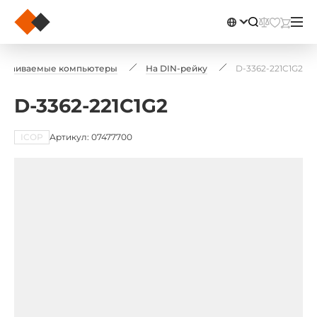
страиваемые компьютеры
На DIN-рейку
D-3362-221C1G2
D-3362-221C1G2
ICOP
Артикул: 07477700