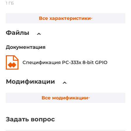
1 ГБ
Все характеристики
Видеоадаптер
Видеоконтроллер
Файлы
Встроен в Chipset
Документация
Ethernet интерфейсы
Спецификация PC-333x 8-bit GPIO
Портов 10/100/1000 Mbit/s
1
Модификации
Портов 10/100 Mbit/s
1
Все модификации
Интерфейсы ввода-вывода
Задать вопрос
COM портов RS-232
2