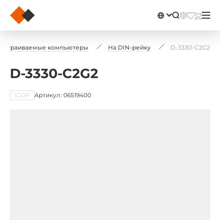
Встраиваемые компьютеры
На DIN-рейку
D-3330-C2G2
D-3330-C2G2
ICOP
Артикул: 06519400