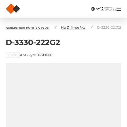
Встраиваемые компьютеры
На DIN-рейку
D-3330-222G2
D-3330-222G2
ICOP
Артикул: 06519600