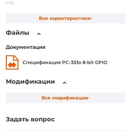
1 ГБ
Все характеристики
Видеоадаптер
Видеоконтроллер
Файлы
Встроен в Chipset
Документация
Ethernet интерфейсы
Спецификация PC-333x 8-bit GPIO
Портов 10/100/1000 Mbit/s
1
Модификации
Портов 10/100 Mbit/s
1
Все модификации
Интерфейсы ввода-вывода
Задать вопрос
COM портов RS-422
2