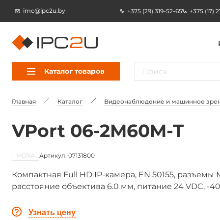
imc@ipc2u.by
+375 (29) 319-52-65
+375 (17) 
Каталог товаров
Главная
Каталог
Видеонаблюдение и машинное зре
VPort 06-2M60M-T
MOXA
Артикул: 07131800
Компактная Full HD IP-камера, EN 50155, разъемы М
расстояние объектива 6.0 мм, питание 24 VDC, -40.
Узнать цену