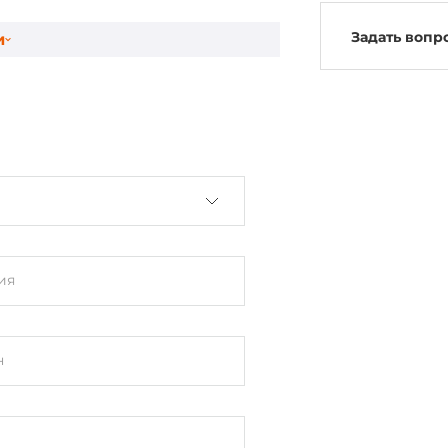
Задать вопр
и
ия
н