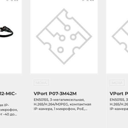
MOXA
MOXA
12-MIC-
VPort P07-3M42M
VPort 
EN50155, 3-мегапиксельная,
EN50155, 
H.265/H.264/MJPEG, компактная
H.265/H.2
я IP-
IP-камера, 1 микрофон, PoE,
IP-камера
 микрофон,
объектив 4,2 мм, от -40 до 55C
аудиовход
от -40 до
мм, от -40