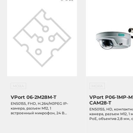
MOXA
MOXA
VPort 06-2M28M-T
VPort P06-1MP-M
CAM28-T
EN50155, FHD, H.264/MJPEG IP-
камера, разъем M12, 1
EN50155, HD, компактна
встроенный микрофон, 24 В
камера, разъем M12, 1
постоянного тока, объектив 2,8
PoE, объектив 2,8 мм, 
мм, от -40 до 70 C
70 C