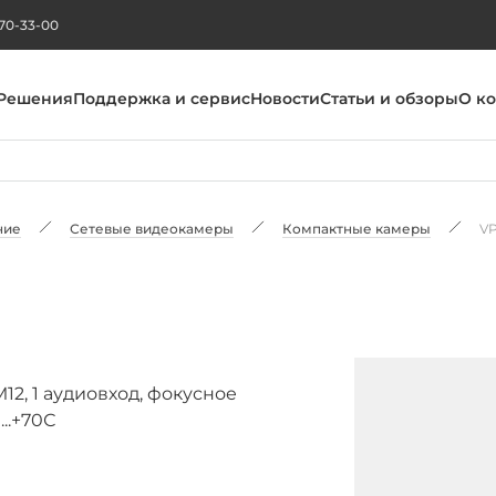
270-33-00
Решения
Поддержка и сервис
Новости
Статьи и обзоры
О к
ние
Сетевые видеокамеры
Компактные камеры
VP
12, 1 аудиовход, фокусное
..+70С