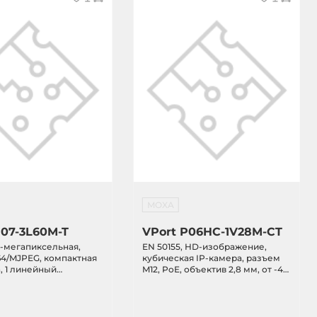
MOXA
P07-3L60M-T
VPort P06HC-1V28M-CT
3-мегапиксельная,
EN 50155, HD-изображение,
64/MJPEG, компактная
кубическая IP-камера, разъем
, 1 линейный
M12, PoE, объектив 2,8 мм, от -40
, PoE, объектив 6,0
до 55C, конформное покрытие
 до 70 C