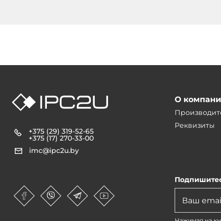
О компан
Производит
Реквизиты
+375 (29) 319-52-65
+375 (17) 270-33-00
imc@ipc2u.by
Подпишитес
Нажимая на кн