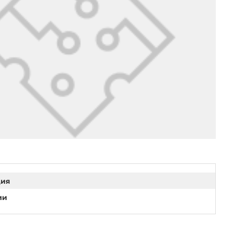
ция
ии