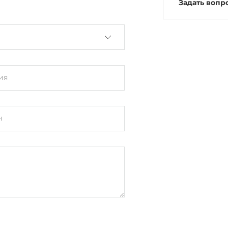
Задать вопр
ия
н