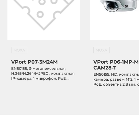
MOXA
MOXA
VPort P07-3M24M
VPort P06-1MP-M
CAM28-T
EN50155, 3-мегапиксельная,
H.265/H.264/MJPEG , компактная
EN50155, HD, компактна
IP-камера, 1 микрофон, PoE,
камера, разъем M12, 1
объектив 2,4 мм, от -40 до 55C
PoE, объектив 2,8 мм, 
70 C