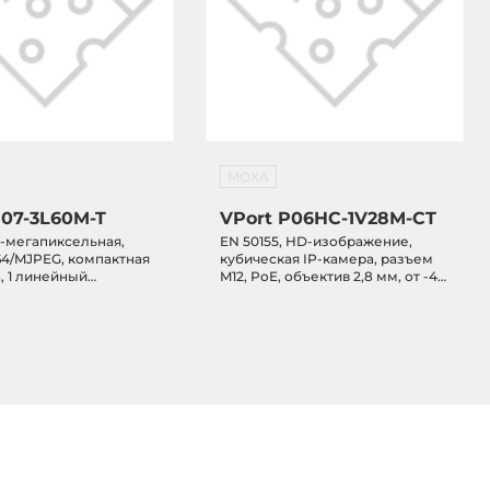
MOXA
P07-3L60M-T
VPort P06HC-1V28M-CT
3-мегапиксельная,
EN 50155, HD-изображение,
64/MJPEG, компактная
кубическая IP-камера, разъем
, 1 линейный
M12, PoE, объектив 2,8 мм, от -40
, PoE, объектив 6,0
до 55C, конформное покрытие
 до 70 C