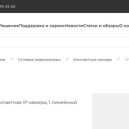
270-33-00
Решения
Поддержка и сервис
Новости
Статьи и обзоры
О к
ние
Сетевые видеокамеры
Компактные камеры
VP
омпактная IP-камера, 1 линейный