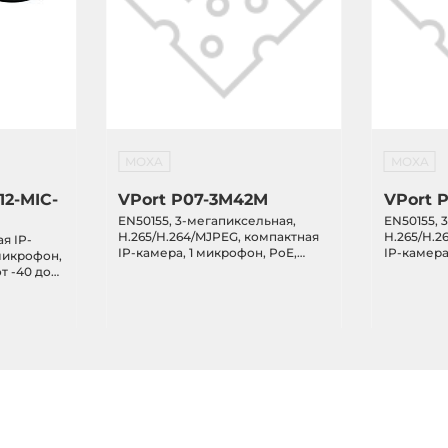
MOXA
MOXA
12-MIC-
VPort P07-3M42M
VPort 
EN50155, 3-мегапиксельная,
EN50155, 
H.265/H.264/MJPEG, компактная
H.265/H.2
я IP-
IP-камера, 1 микрофон, PoE,
IP-камера
 микрофон,
объектив 4,2 мм, от -40 до 55C
аудиовход
от -40 до
мм, от -40