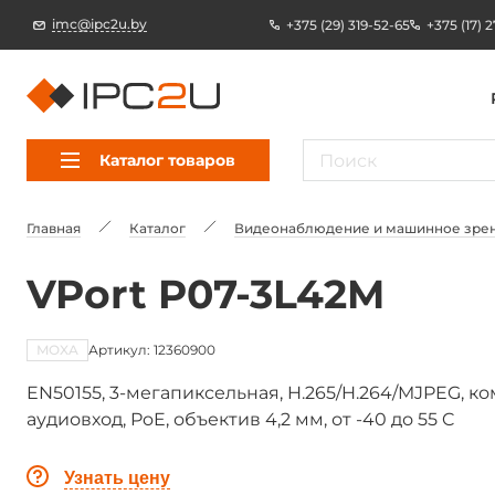
imc@ipc2u.by
+375 (29) 319-52-65
+375 (17) 
Каталог товаров
Главная
Каталог
Видеонаблюдение и машинное зре
VPort P07-3L42M
MOXA
Артикул: 12360900
EN50155, 3-мегапиксельная, H.265/H.264/MJPEG, к
аудиовход, PoE, объектив 4,2 мм, от -40 до 55 C
Узнать цену