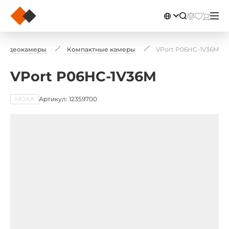
 видеокамеры
Компактные камеры
VPort P06HC-1V36M
VPort P06HC-1V36M
MOXA
Артикул: 12359700