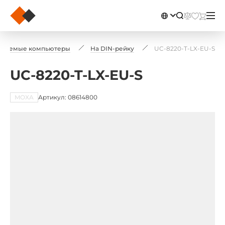
иваемые компьютеры
На DIN-рейку
UC-8220-T-LX-EU-S
UC-8220-T-LX-EU-S
MOXA
Артикул: 08614800