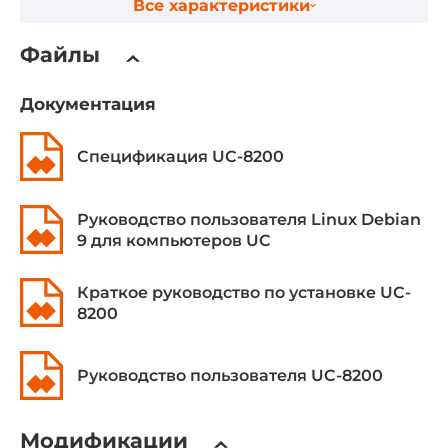
Все характеристики
2 ГБ
Файлы
Ethernet интерфейсы
Документация
Общее количество Ethernet портов
2
Спецификация UC-8200
Портов 10/100/1000 Mbit/s
2
Руководство пользователя Linux Debian
9 для компьютеров UC
Интерфейсы ввода-вывода
Краткое руководство по установке UC-
COM-портов всего
8200
2
COM портов RS-232/422/485
Руководство пользователя UC-8200
2
Модификации
Портов USB всего