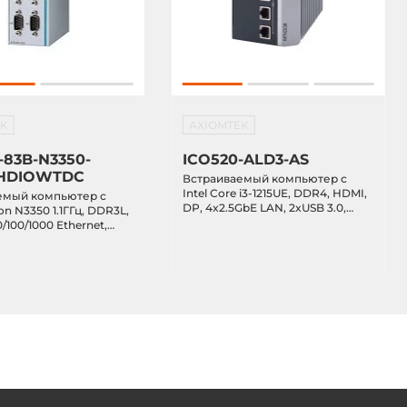
EK
AXIOMTEK
-83B-N3350-
ICO520-ALD3-AS
HDIOWTDC
Встраиваемый компьютер с
Intel Core i3-1215UE, DDR4, HDMI,
емый компьютер с
DP, 4x2.5GbE LAN, 2xUSB 3.0,
ron N3350 1.1ГГц, DDR3L,
отсек 2.5" SATA, M.2, 2xPCIe Mini,
/100/1000 Ethernet,
IP40, -40...+70C, питание 9...36В
22/485, 4xUSB 3.0, DIO,
DC
 mSATA, 2xMiniPCIe,
..+70C