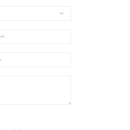
ия
н
порт RS-232 (4-pin)