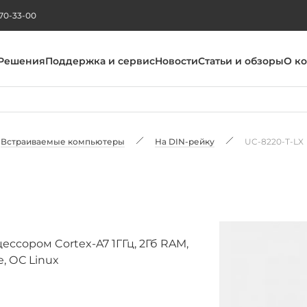
270-33-00
Решения
Поддержка и сервис
Новости
Статьи и обзоры
О к
Встраиваемые компьютеры
На DIN-рейку
UC-8220-T-LX
сором Cortex-A7 1ГГц, 2Гб RAM,
e, ОС Linux