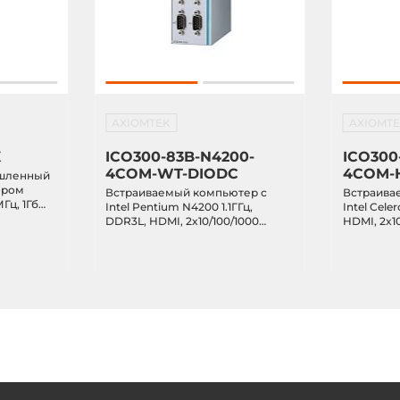
AXIOMTEK
AXIOMT
X
ICO300-83B-N4200-
ICO300
4COM-WT-DIODC
4COM-
шленный
Subpart B Class A, CISPR 32
ором
Встраиваемый компьютер с
Встраива
Гц, 1Гб
Intel Pentium N4200 1.1ГГц,
Intel Cele
flash, 2x
DDR3L, HDMI, 2x10/100/1000
HDMI, 2x10
-2, МЭК 61000-4-3, МЭК 61000-4-
Debian 9,
Ethernet, 4xRS-232/422/485,
4xRS-232/4
ский
0-4-5, МЭК 61000-4-6, МЭК 61000-
4xUSB 3.0, DIO, 2.5" SATA, mSATA,
2.5" SATA,
тановлен,
2xMiniPCIe, IP40, -40...+70C
IP40, -40.
0-6-2, EN 61000-6-4, EN 55032, EN
one 2 Group II, UL/cUL Class I
 Groups A, B, C, D, ATEX Zone 2 Ex