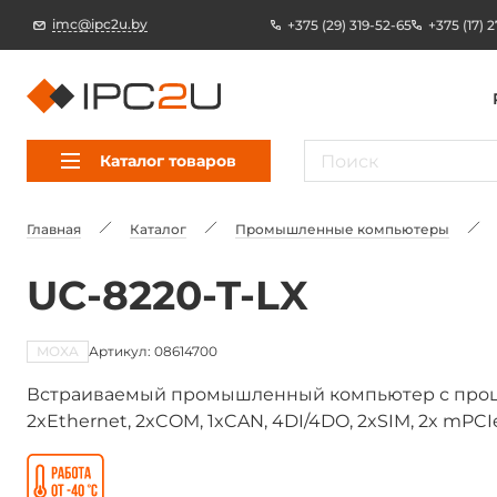
imc@ipc2u.by
+375 (29) 319-52-65
+375 (17) 
Каталог товаров
Главная
Каталог
Промышленные компьютеры
UC-8220-T-LX
MOXA
Артикул: 08614700
Встраиваемый промышленный компьютер с процес
2xEthernet, 2xCOM, 1xCAN, 4DI/4DO, 2xSIM, 2x mPCI