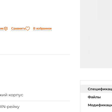
ние
Сравнить
В избранное
Специфика
кий корпус
Файлы
Модификац
DIN-рейку