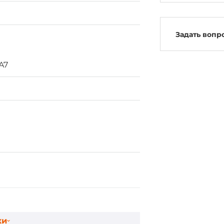
Задать вопр
A7
ки