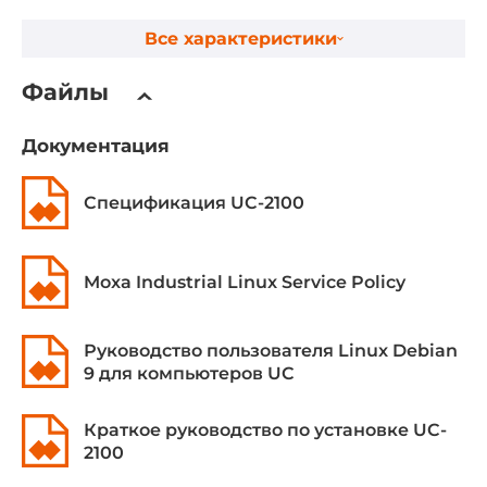
DDR3
Все характеристики
Разъемы для модулей оперативной памяти
Запаяна
Файлы
Установленный объем оперативной памяти
Документация
0.5 ГБ
Тип установки
Спецификация UC-2100
Запаянный
Moxa Industrial Linux Service Policy
Ethernet интерфейсы
Общее количество Ethernet портов
Руководство пользователя Linux Debian
2
9 для компьютеров UC
Портов 10/100 Mbit/s
Краткое руководство по установке UC-
2
2100