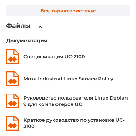
DDR3
Все характеристики
Разъемы для модулей оперативной памяти
Запаяна
Файлы
Установленный объем оперативной памяти
Документация
0.25 ГБ
Тип установки
Спецификация UC-2100
Запаянный
Moxa Industrial Linux Service Policy
Ethernet интерфейсы
Общее количество Ethernet портов
Руководство пользователя Linux Debian
1
9 для компьютеров UC
Портов 10/100 Mbit/s
Краткое руководство по установке UC-
1
2100