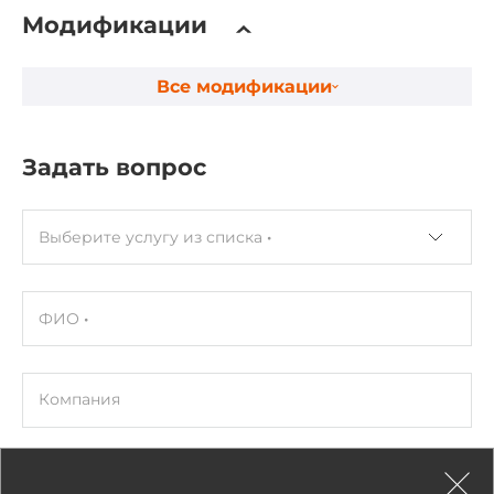
Слоты расширения
Модификации
Всего слотов расширения
1
Все модификации
Слотов Mini-PCIe
1
Задать вопрос
Слотов для SIM-карт
1
Выберите услугу из списка
Расширенный функционал
ФИО
Тип сторожевого таймера
Программный
Компания
Разъемы
Разъемы внешние
Email
RJ45 Ethernet, SIM Card Slot, DC input (Клеммная