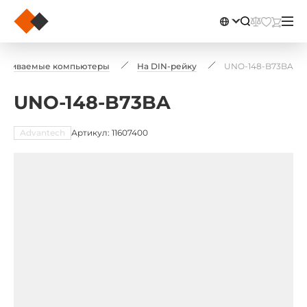
траиваемые компьютеры
На DIN-рейку
UNO-148-B73BA
UNO-148-B73BA
Advantech
Артикул: 11607400