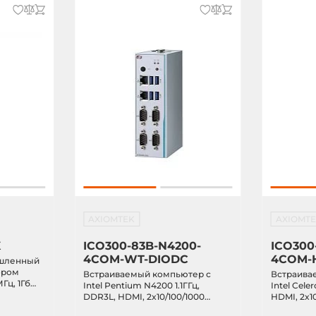
5.0, Windows CE 6.0, Windows XP,
 Embedded, Linux OS, Windows
AXIOMTEK
AXIOMT
X
ICO300-83B-N4200-
ICO300
4COM-WT-DIODC
4COM-
шленный
ором
Встраиваемый компьютер с
Встраива
Гц, 1Гб
Intel Pentium N4200 1.1ГГц,
Intel Cele
flash, 2x
DDR3L, HDMI, 2x10/100/1000
HDMI, 2x10
Debian 9,
Ethernet, 4xRS-232/422/485,
4xRS-232/4