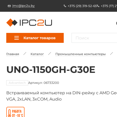
imc@ipc2u.by
+375 (29) 319-52-65
+375 (17) 
Каталог товаров
Главная
Каталог
Промышленные компьютеры
UNO-1150GH-G30E
Advantech
Артикул: 06733200
Встраиваемый компьютер на DIN-рейку c AMD Ge
VGA, 2xLAN, 3xCOM, Audio