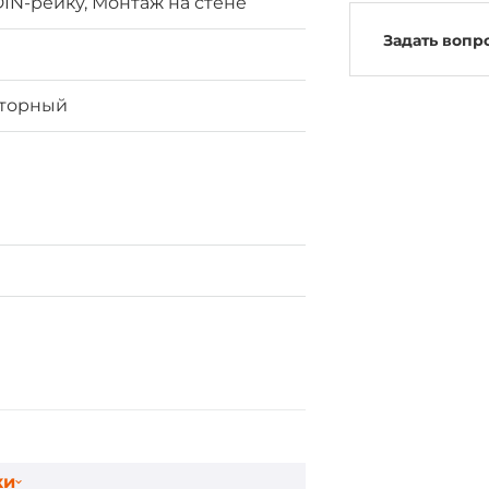
IN-рейку, Монтаж на стене
Задать вопр
яторный
ки