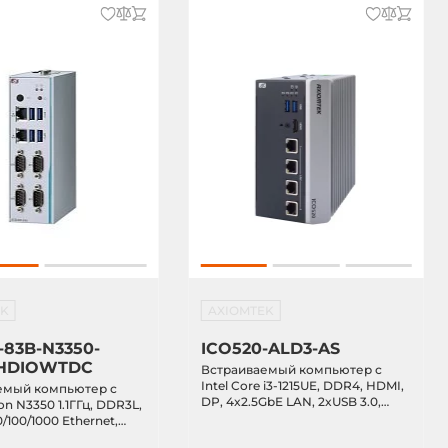
EK
AXIOMTEK
-83B-N3350-
ICO520-ALD3-AS
HDIOWTDC
Встраиваемый компьютер с
Intel Core i3-1215UE, DDR4, HDMI,
емый компьютер с
DP, 4x2.5GbE LAN, 2xUSB 3.0,
ron N3350 1.1ГГц, DDR3L,
отсек 2.5" SATA, M.2, 2xPCIe Mini,
/100/1000 Ethernet,
IP40, -40...+70C, питание 9...36В
22/485, 4xUSB 3.0, DIO,