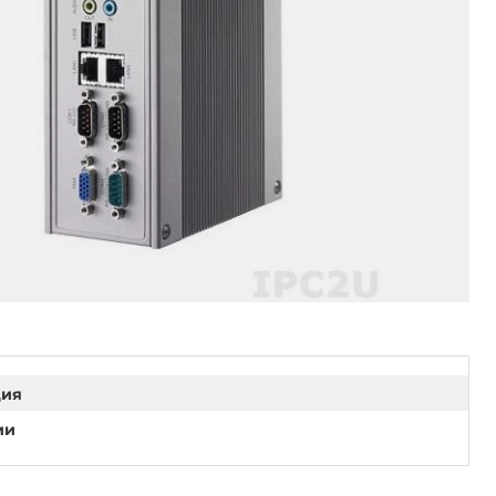
ция
ии