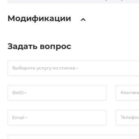
Тип установки
Запаянный
Модификации
Ethernet интерфейсы
Общее количество Ethernet портов
2
Задать вопрос
Портов 10/100 Mbit/s
2
Выберите услугу из списка
Интерфейсы ввода-вывода
COM-портов всего
3
Компан
ФИО
COM портов RS-232
1
COM портов RS-232/422/485
2
Телефо
Email
Портов USB всего
2