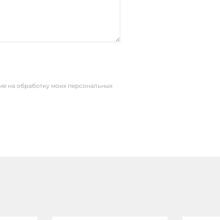
сие на обработку моих персональных
ый
 VGA, PS/2 Клавиатура/Мышь,
net, 2xUSB, Line In, Line Out, DC
мная колодка)