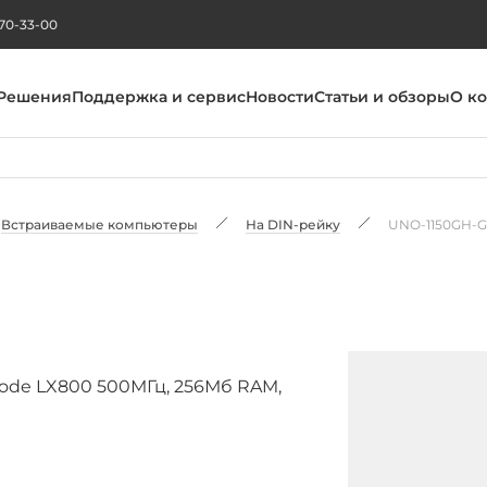
270-33-00
Решения
Поддержка и сервис
Новости
Статьи и обзоры
О к
Встраиваемые компьютеры
На DIN-рейку
UNO-1150GH-
ode LX800 500МГц, 256Мб RAM,