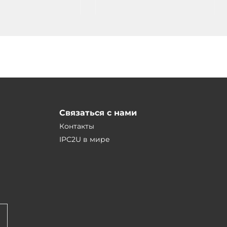
DC
 mSATA, 2xMiniPCIe,
..+70C
Связаться с нами
Контакты
IPC2U в мире