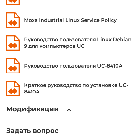
Общее количество Ethernet портов
3
Moxa Industrial Linux Service Policy
Портов 10/100 Mbit/s
3
Руководство пользователя Linux Debian
9 для компьютеров UC
Интерфейсы ввода-вывода
COM-портов всего
Руководство пользователя UC-8410A
8
Краткое руководство по установке UC-
COM портов RS-232/422/485
8410A
8
Модификации
Портов USB всего
2
Портов USB v2.0
Задать вопрос
2