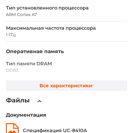
Тип установленного процессора
ARM Cortex A7
Максимальная частота процессора
1 ГГц
Оперативная память
Тип памяти DRAM
DDR3
Установленный объем оперативной памяти
Все характеристики
0.5 ГБ
Файлы
Максимальный объем оперативной памяти
1 ГБ
Документация
Ethernet интерфейсы
Спецификация UC-8410A