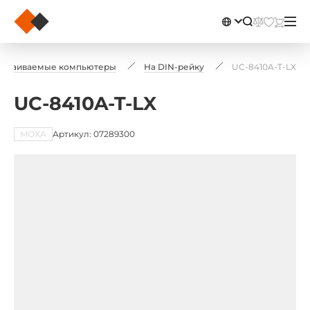
страиваемые компьютеры
На DIN-рейку
UC-8410A-T-LX
UC-8410A-T-LX
MOXA
Артикул: 07289300