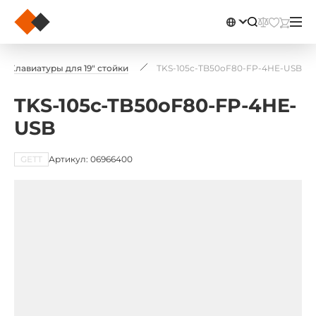
Клавиатуры для 19" стойки
TKS-105c-TB50oF80-FP-4HE-USB
TKS-105c-TB50oF80-FP-4HE-
USB
GETT
Артикул: 06966400