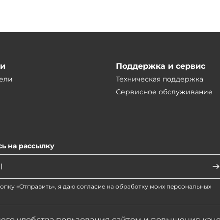
ии
Поддержка и сервис
ели
Техническая поддержка
Сервисное обслуживание
ь на рассылку
опку «Отправить», я даю согласие на обработку моих персональных
его удобства пользования сайтом и повышения кач
актеристики, цены представленные на сайте не являются публичной офертой.