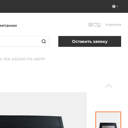
Корзина
омпании
Оставить заявку
K-TEK-A320KP-FN-A83TP