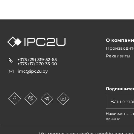
О компан
Производит
Реквизиты
+375 (29) 319-52-65
+375 (17) 270-33-00
imc@ipc2u.by
Подпишитес
Нажимая на кн
данных
1990-2026 © IPC2U
Мы используем файлы cookie для ваш
Все материалы, хар