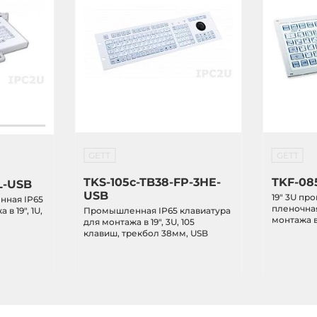
GETT
GETT
TKS-105c-TB38-FP-3HE-
TKF-08
L-USB
USB
19" 3U п
ная IP65
пленочная
в 19", 1U,
Промышленная IP65 клавиатура
монтажа в
для монтажа в 19", 3U, 105
USB
клавиш, трекбол 38мм, USB