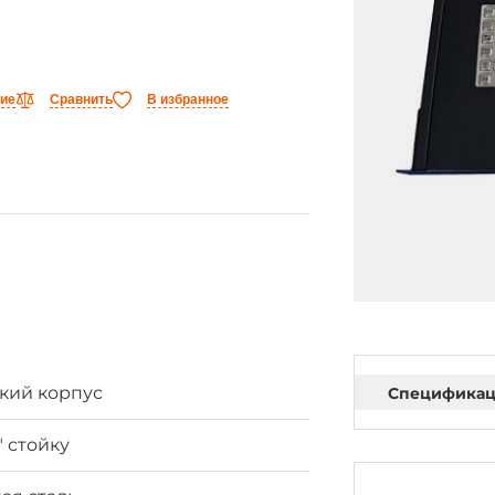
ние
Сравнить
В избранное
кий корпус
Специфика
" стойку