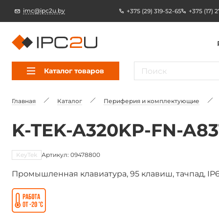
imc@ipc2u.by
+375 (29) 319-52-65
+375 (17) 
Каталог товаров
Главная
Каталог
Периферия и комплектующие
K-TEK-A320KP-FN-A8
KeyTek
Артикул: 09478800
Промышленная клавиатура, 95 клавиш, тачпад, IP6