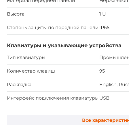
Материал передней панели
Нержавеюща
Высота
1 U
Степень защиты по передней панели
IP65
Клавиатуры и указывающие устройства
Тип клавиатуры
Промышлен
Количество клавиш
95
Раскладка
English, Rus
Интерфейс подключения клавиатуры
USB
Тип указывающего устройства
Тачпад
Все характеристи
Интерфейс указывающего
USB