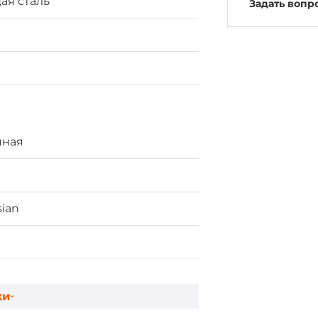
я сталь
Задать вопр
ная
sian
ки