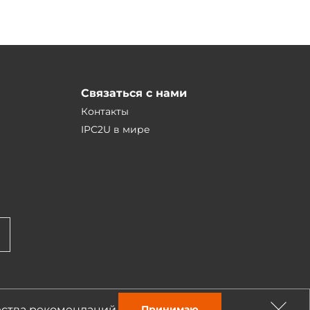
Связаться с нами
Контакты
IPC2U в мире
ества рекомендаций.
Принимаю
Разработка — студия «Сибирикс»