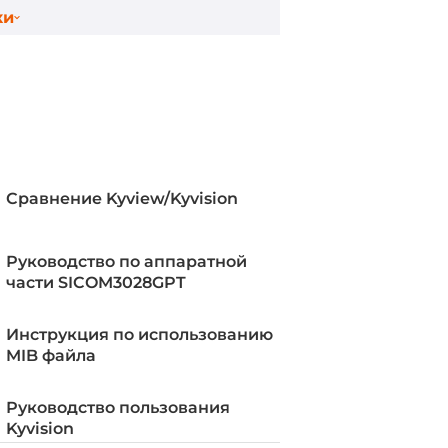
ки
Сравнение Kyview/Kyvision
Руководство по аппаратной
части SICOM3028GPT
S server, GOOSE
Инструкция по использованию
MIB файла
Client, SNMPv1/v2c/v3, HTTP, LLDP,
et, VLAN, PVLAN, QoS, DHCP, RMON,
Руководство пользования
 BootP, GMRP, MMS, Multicast
Kyvision