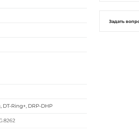
Задать вопр
g, DT-Ring+, DRP-DHP
/G.8262