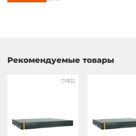
DC Резервное питание
110..220 В
AC входное напряжение
100..240 В
AC Резервное питание
100..240 В
Конструктивное исполнение
Рекомендуемые товары
Конструкция корпуса
Металличес
Вид монтажа
Монтаж в 19
Степень защиты корпуса
IP40
Высота
44 U
Габариты