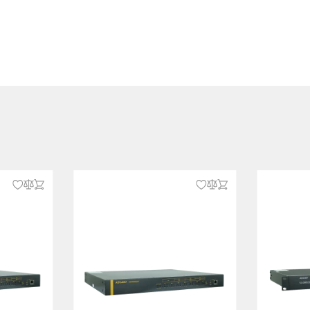
кий корпус
" стойку