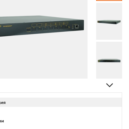
ция
ии