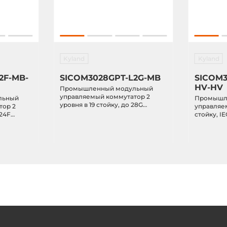
Kyland
Kyland
2F-MB-
SICOM3028GPT-L2G-MB
SICOM3
HV-HV
Промышленный модульный
управляемый коммутатор 2
льный
Промышле
уровня в 19 стойку, до 28G
тор 2
управляем
портов, без блоков питания, с
+24F
стойку, I
поддержкой горячей замены
4x1000Bas
встраиваемых блоков питания,
е 85-
24x10/100B
IP40, IEC61850, -40...+85C
0,
резервир
264VAC/77
-40...+85C
50155/50121, KEMA, NEMA-TS2