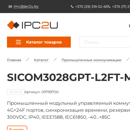
imc@ipc2u.by
+375 (29) 319-52-65
+375 (17) 
Каталог товаров
Главная
Каталог
Промышленные коммуникации
SICOM3028GPT-L2FT-
Kyland
Артикул: 09799700
Промышленный модульный управляемый коммутато
4G+24F портов, синхронизация времени, резерви
300VDC, IP40, IEEE1588, IEC61850, -40...+85C