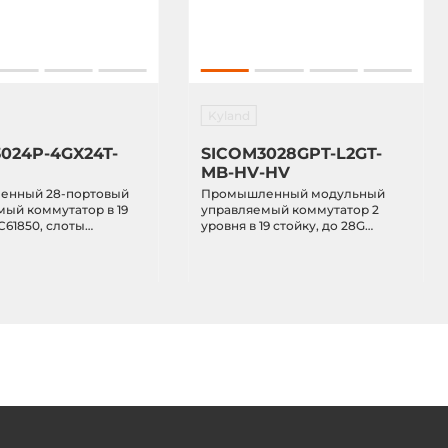
Kyland
024P-4GX24T-
SICOM3028GPT-L2GT-
MB-HV-HV
нный 28-портовый
Промышленный модульный
ый коммутатор в 19
управляемый коммутатор 2
EC61850, слоты
уровня в 19 стойку, до 28G
e-FX SFP, порты
портов, синхронизация
ase-T(X) RJ45,
времени, резервируемое
уемое питание 85-
питание 85-264VAC/77-300VDC,
-300VDC, IP40,
IP40, IEEE1588, IEC61850,
-40...+85C