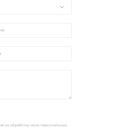
ия
з Telnet, Через консольный порт,
фейс
н
le), Консольный порт Mini USB
сие на обработку моих персональных