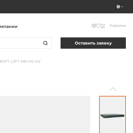
Корзина
омпании
Оставить заявку
8GPT-L2FT-MB-HV-HV