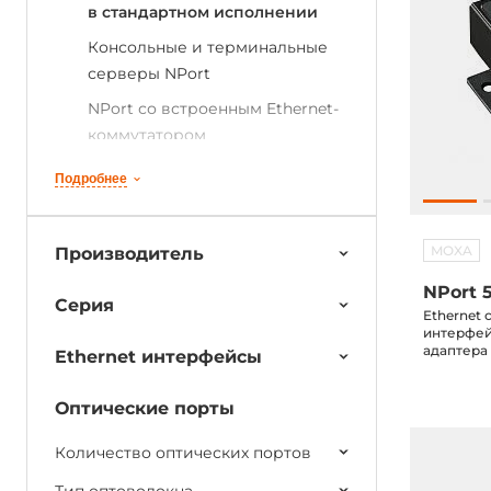
в стандартном исполнении
Консольные и терминальные
серверы NPort
NPort со встроенным Ethernet-
коммутатором
NPort c Wi-Fi
Подробнее
Программируемые
преобразователи
MOXA
Производитель
NPort в бескорпусном
NPort 5
исполнении
Серия
Ethernet
интерфейс
адаптера
Ethernet интерфейсы
Оптические порты
Количество оптических портов