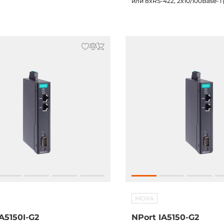
или 8xRS-422, 2x10/100Base-T(
резервируемое питание 85-
300VDC, IP40, -40...+75C
MOXA
A5150I-G2
NPort IA5150-G2