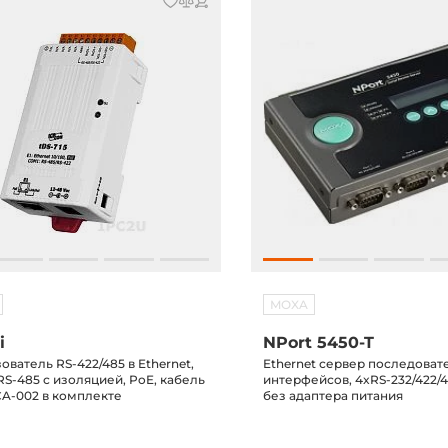
MOXA
i
NPort 5450-T
ватель RS-422/485 в Ethernet,
Ethernet сервер последоват
RS-485 с изоляцией, PoE, кабель
интерфейсов, 4xRS-232/422/48
CA-002 в комплекте
без адаптера питания