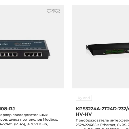
Kyland
108-RJ
KPS3224A-2T24D-232/
HV-HV
 сервер последовательных
сов, шлюз протоколов Modbus,
Преобразователь интерфейс
422/485 (RJ45), 9-36VDC-in,
232/422/485 в Ethernet, 8xRS-