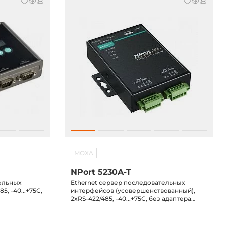
MOXA
NPort 5230A-T
ельных
Ethernet сервер последовательных
5, -40...+75С,
интерфейсов (усовершенствованный),
2xRS-422/485, -40...+75С, без адаптера
питания