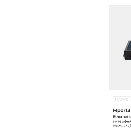
MAIWE
Mport3
Ethernet
интерфей
8xRS-232/
-40...+85C