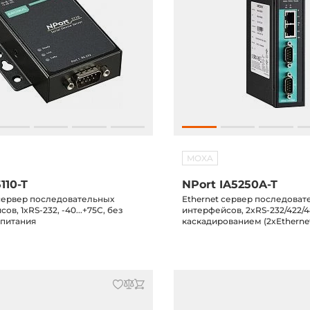
MOXA
110-T
NPort IA5250A-T
 сервер последовательных
Ethernet сервер последоват
ов, 1xRS-232, -40...+75С, без
интерфейсов, 2xRS-232/422/4
 питания
каскадированием (2xEthernet,
адреса), защита от перенапр
-40...+75С