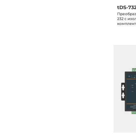
tDS-732
Преобразо
232 с изо
комплек