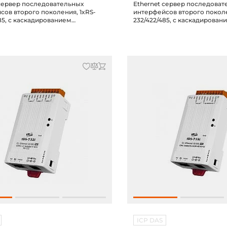
 сервер последовательных
Ethernet сервер последоват
сов второго поколения, 1xRS-
интерфейсов второго поколе
85, с каскадированием
232/422/485, с каскадирован
t, 2 IP-адрес), с изоляцией 2 кВ,
(2xEthernet, 2 IP-адреса), -10.
твует МЭК 62443-4-2
соответствует МЭК 62443-4-
ICP DAS