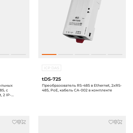
ICP DAS
tDS-725
ельных
Преобразователь RS-485 в Ethernet, 2xRS-
85, с
485, PoE, кабель CA-002 в комплекте
 2 IP-
яжения 1 кВ,