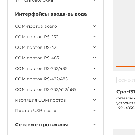
Тип оптоволокна
Интерфейсы ввода-вывода
COM-портов всего
COM портов RS-232
COM портов RS-422
COM портов RS-485
COM портов RS-232/485
COM портов RS-422/485
COME-S
COM портов RS-232/422/485
Cport3
Сетевой 
Изоляция COM портов
устройств
-40...+85C
Портов USB всего
Сетевые протоколы