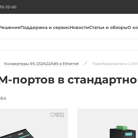
270-33-00
Решения
Поддержка и сервис
Новости
Статьи и обзоры
О к
Конвертеры RS-232/422/485 в Ethernet
Преобразователи COM-
M-портов в стандартн
264