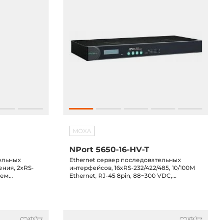
MOXA
NPort 5650-16-HV-T
ельных
Ethernet сервер последовательных
ния, 2xRS-
интерфейсов, 16xRS-232/422/485, 10/100M
ием
Ethernet, RJ-45 8pin, 88~300 VDC,
+60C,
-40...+85C
2