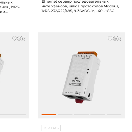
Ethernet сервер последовательных
ельных
интерфейсов, шлюз протоколов Modbus,
ния , 1xRS-
1xRS-232/422/485, 9-36VDC-in, -40...+85C
ием
..+60С,
2
ICP DAS