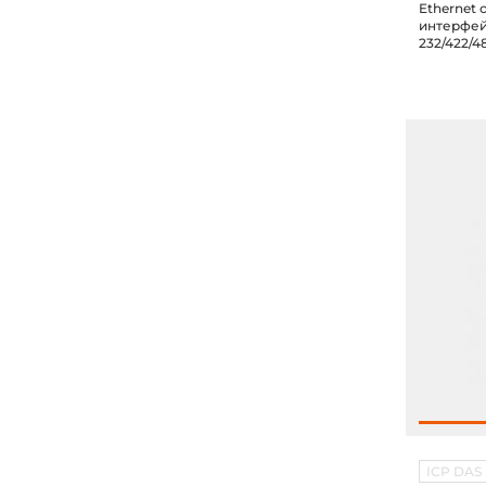
Ethernet
интерфей
232/422/4
(2xEtherne
соответс
ICP DAS