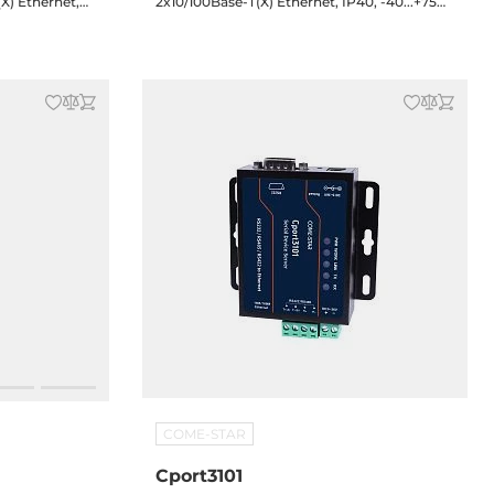
X) Ethernet,
2x10/100Base-T(X) Ethernet, IP40, -40...+75C,
264VAC/77-
резервируемое питание 12-48VDC
COME-STAR
Cport3101