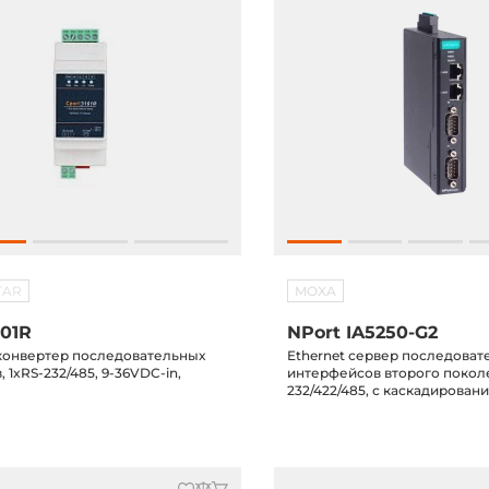
TAR
MOXA
101R
NPort IA5250-G2
конвертер последовательных
Ethernet сервер последоват
, 1xRS-232/485, 9-36VDC-in,
интерфейсов второго поколе
232/422/485, с каскадирован
(2xEthernet, 2 IP-адрес), -10..
соответствует МЭК 62443-4-