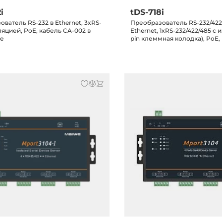
i
tDS-718i
ватель RS-232 в Ethernet, 3xRS-
Преобразователь RS-232/422
ляцией, PoE, кабель CA-002 в
Ethernet, 1xRS-232/422/485 с 
те
pin клеммная колодка), PoE,
питания CA-002 в комплекте