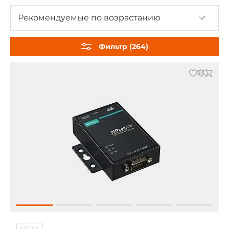
Разветвители RS-485
Рекомендуемые по возрастанию
Преобразователи CAN ↔ Ethernet
CAN ↔ другие интерфейсы, повторители
Фильтр (264)
CAN регистраторы, анализаторы
PROFIBUS ↔ COM, Ethernet, повторители
PROFINET ↔ RS-232/422/485
HART ↔ Ethernet, COM, USB
M-Bus ↔ RS-232/422/485, повторители MBus
GPIB, IEEE-488 ↔ PCI, USB
USB-концентраторы (хабы)
EtherCAT разветвители / хабы
TTL ↔ RS-232/485
AUTBUS ↔ другие интерфейсы
Bluetooth ↔ USB, COM-порт
MOXA