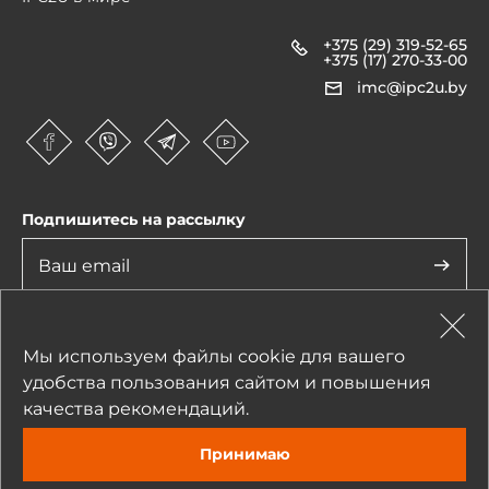
+375 (29) 319-52-65
+375 (17) 270-33-00
imc@ipc2u.by
Подпишитесь на рассылку
Нажимая на кнопку «Отправить», я даю согласие на обработку
моих персональных данных
Мы используем файлы cookie для вашего
1990-2026 © IPC2U
удобства пользования сайтом и повышения
качества рекомендаций.
Все материалы, характеристики, цены представленные на сайте не являются
публичной офертой.
Принимаю
Разработка — студия «Сибирикс»
Задать вопрос