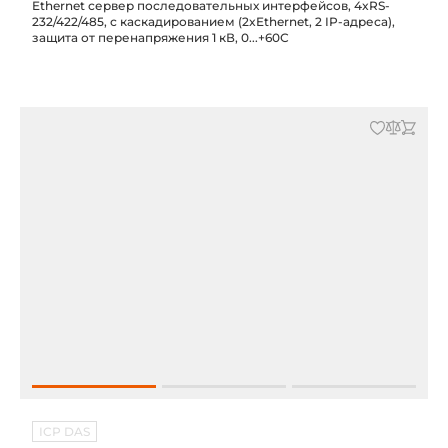
Ethernet сервер последовательных интерфейсов, 4xRS-
232/422/485, с каскадированием (2xEthernet, 2 IP-адреса),
защита от перенапряжения 1 кВ, 0...+60С
ICP DAS