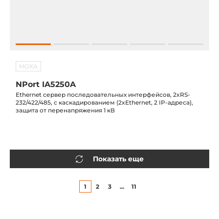
MOXA
NPort IA5250A
Ethernet сервер последовательных интерфейсов, 2xRS-
232/422/485, с каскадированием (2xEthernet, 2 IP-адреса),
защита от перенапряжения 1 кВ
Показать еще
1
2
3
...
11