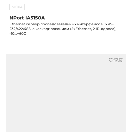
MOXA
NPort IA5150A
Ethernet сервер последовательных интерфейсов, 1xRS-
232/422/485, с каскадированием (2xEthernet, 2 IP-адреса),
-10...+60С