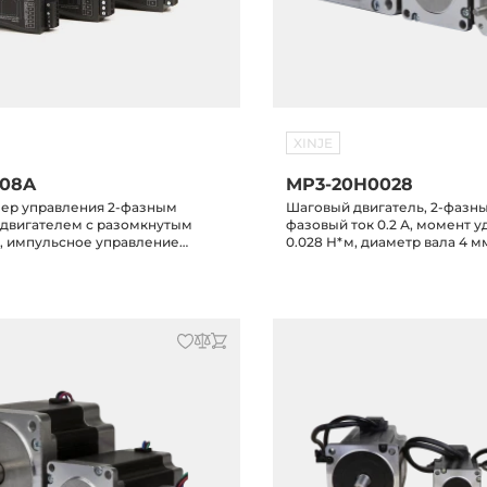
XINJE
808A
MP3-20H0028
ер управления 2-фазным
Шаговый двигатель, 2-фазный
двигателем с разомкнутым
фазовый ток 0.2 А, момент 
, импульсное управление
0.028 Н*м, диаметр вала 4 м
максимальный выходной ток 8.4А,
ие питания 20-80VAC/30-110VDC