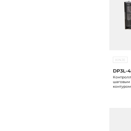
XINJE
DP3L-4
Контролл
шаговым 
контуром
максимал
напряжен