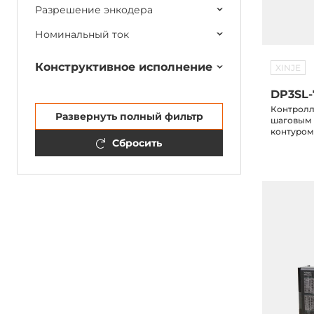
Разрешение энкодера
Номинальный ток
Конструктивное исполнение
XINJE
DP3SL-
Контролл
Развернуть полный фильтр
шаговым 
контуром,
Сбросить
максимал
напряжен