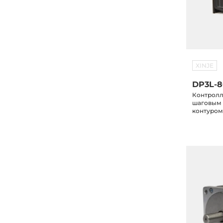
XINJE
DP3L-
Контролл
шаговым 
контуром
24V/5V, 
напряжен