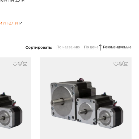
мители
и
Сортировать:
По названию
По цене
Рекомендуемые