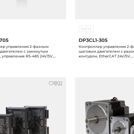
XINJE
705
DP3CL1-305
ер управления 2-фазным
Контроллер управления 2-
двигателем с замкнутым
шаговым двигателем с раз
 управление RS-485 24V/5V,
контуром, EtherCAT 24V/5V,
ьный выходной ток 7А,
максимальный выходной ток
ие питания 20-50VAC/20-70VDC
напряжение питания 20-50