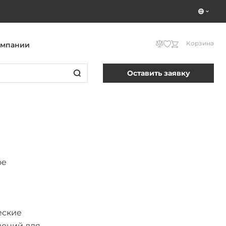
Корзина
омпании
Оставить заявку
ое
еские
нений для