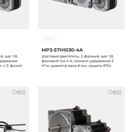
XINJE
MP3-57HI030-4A
, шаг 1.8,
Шаговый двигатель, 2-фазный, шаг 1.8,
удержания
фазовый ток 4 А, момент удержания 3
м, с Z-фазой
Н*м, диаметр вала 8 мм, защита IP54