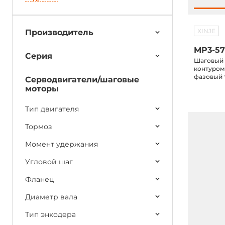
XINJE
Производитель
MP3-57
Серия
Шаговый 
контуром,
фазовый 
Серводвигатели/шаговые
Н*м, диам
моторы
625Вт, по
Тип двигателя
Тормоз
Момент удержания
Угловой шаг
Фланец
Диаметр вала
Тип энкодера