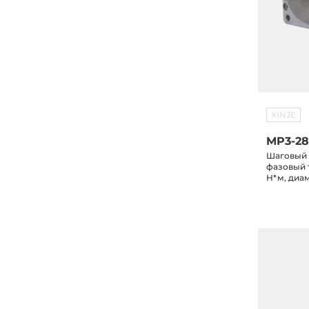
XINJE
MP3-28
Шаговый д
фазовый т
Н*м, диа