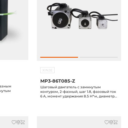
XINJE
MP3-86T085-Z
фазным
Шаговый двигатель с замкнутым
кнутым
контуром, 2-фазный, шаг 1.8, фазовый ток
6 А, момент удержания 8.5 Н*м, диаметр
 8.4А,
вала 14 мм, с Z-фазой
VAC/20-70VDC