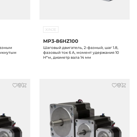
XINJE
MP3-86HZ100
фазным
Шаговый двигатель, 2-фазный, шаг 1.8,
омкнутым
фазовый ток 6 А, момент удержания 10
Н*м, диаметр вала 14 мм
 3А,
VAC/20-70VDC