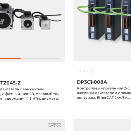
XINJE
DP3C1-808A
TZ045-Z
Контроллер управления 2-
двигатель с замкнутым
шаговым двигателем с зам
 2-фазный, шаг 1.8, фазовый ток
контуром, EtherCAT 24V/5V,
нт удержания 4.5 Н*м, диаметр
максимальный выходной ток
м
напряжение питания 20-50