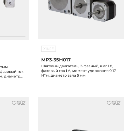
XINJE
MP3-35H017
Шаговый двигатель, 2-фазный, шаг 1.8,
утым
фазовый ток 1 А, момент удержания 0.17
, фазовый ток
Н*м, диаметр вала 5 мм
*м, диаметр