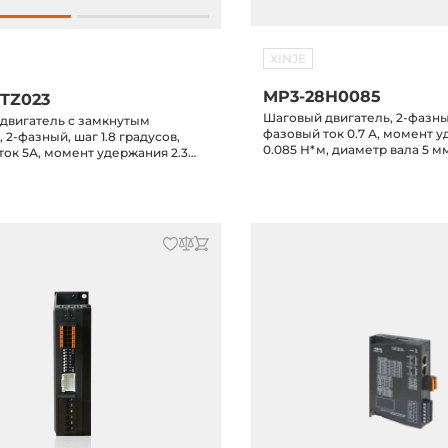
XINJE
MP3-28H0085
TZ023
Шаговый двигатель, 2-фазный
двигатель с замкнутым
фазовый ток 0.7 А, момент 
 2-фазный, шаг 1.8 градусов,
0.085 Н*м, диаметр вала 5 м
ток 5А, момент удержания 2.3
етр вала 8 мм, с тормозом,
стоянный ток