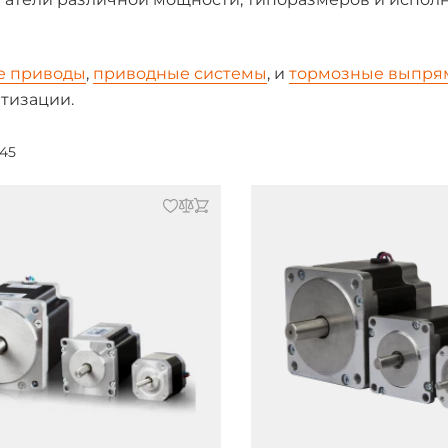
е приводы
,
приводные системы
, и
тормозные выпря
тизации.
145