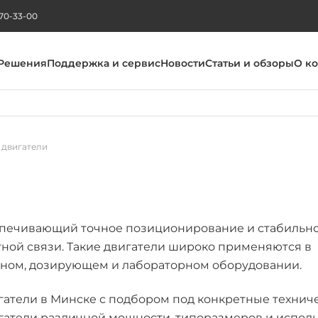
270-33-00
Решения
Поддержка и сервис
Новости
Статьи и обзоры
О к
 двигатели
еспечивающий точное позиционирование и стабильн
ной связи. Такие двигатели широко применяются в
чном, дозирующем и лабораторном оборудовании.
гатели в Минске с подбором под конкретные технич
гатели различной мощности, типоразмеров и испол