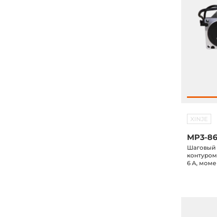
XINJE
MP3-86
Шаговый 
контуром,
6 А, моме
вала 14 м