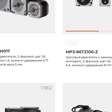
XINJE
H017
MP3-86TZ100-Z
вигатель, 2-фазный, шаг 1.8,
Шаговый двигатель с замкн
ок 1 А, момент удержания 0.17
контуром, 2-фазный, шаг 1.8
метр вала 5 мм
6 А, момент удержания 10 Н
вала 14 мм