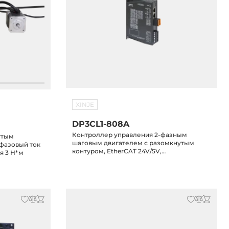
XINJE
DP3CL1-808A
Контроллер управления 2-фазным
утым
шаговым двигателем с разомкнутым
, фазовый ток
контуром, EtherCAT 24V/5V,
я 3 Н*м
максимальный выходной ток 8.4А,
напряжение питания 20-50VAC/20-70VDC