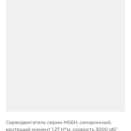
Серводвигатель серии MS6H, синхронный,
крутящий момент 1.27 Н*м, скорость 3000 об/