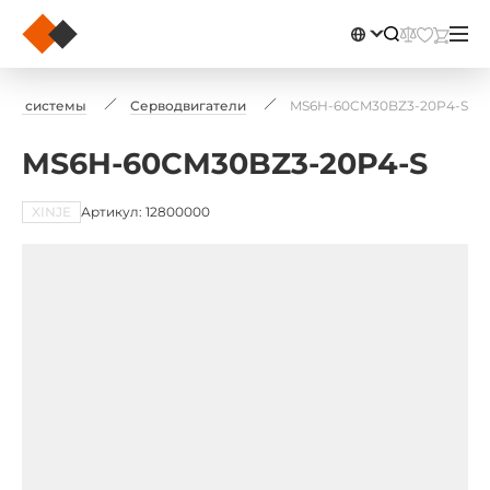
ные системы
Серводвигатели
MS6H-60CM30BZ3-20P4-S
MS6H-60CM30BZ3-20P4-S
XINJE
Артикул: 12800000