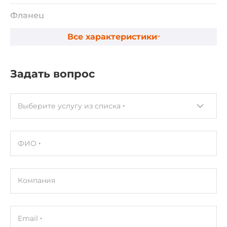
Фланец
60 мм
Все характеристики
Диаметр вала
14 мм
Задать вопрос
Тип энкодера
Магнитный
Выберите услугу из списка
Разрешение энкодера
17 Бит
ФИО
Номинальное напряжение
220 В
Компания
Номинальный ток
2.7 А
Email