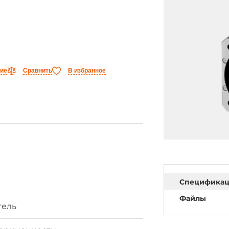
ние
Сравнить
В избранное
Специфика
Файлы
тель