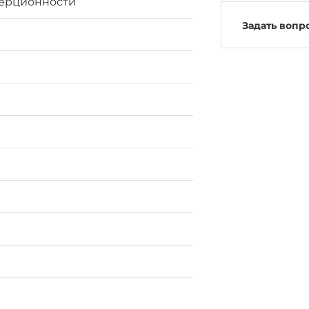
ерционности
Задать вопр
а
н
й