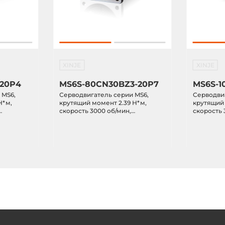
XINJE
XINJE
-20P4
MS6S-80CN30BZ3-20P7
MS6S-1
 MS6,
Серводвигатель серии MS6,
Серводвиг
Н*м,
крутящий момент 2.39 Н*м,
крутящий 
скорость 3000 об/мин,
скорость 
ременного
мощность 0.75 кВт,
мощность 
оротный
переменного тока 220VAC,
тока 220V
ез
многооборотный магнитный
магнитны
энкодер, с тормозом