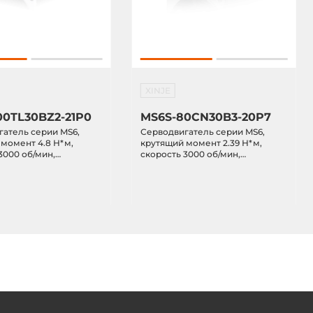
XINJE
00TL30BZ2-21P0
MS6S-80CN30B3-20P7
атель серии MS6,
Серводвигатель серии MS6,
момент 4.8 Н*м,
крутящий момент 2.39 Н*м,
3000 об/мин,
скорость 3000 об/мин,
1 кВт, переменного
мощность 0.75 кВт,
AC, оптический
переменного тока 220VAC,
й энкодер, с тормозом
многооборотный магнитный
энкодер, без тормоза