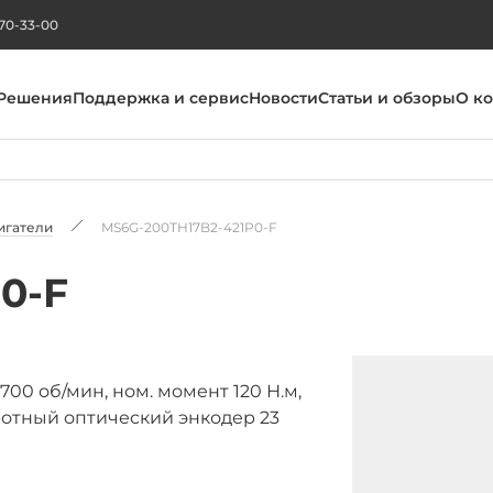
270-33-00
Решения
Поддержка и сервис
Новости
Статьи и обзоры
О к
игатели
MS6G-200TH17B2-421P0-F
0-F
700 об/мин, ном. момент 120 Н.м,
ротный оптический энкодер 23