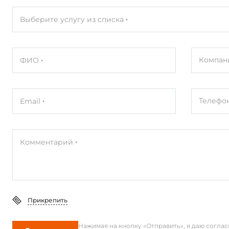
Вес без упаковки
77.55 кг
Выберите услугу из списка
Вес в упаковке
79 кг
Компан
ФИО
Телефо
Email
Комментарий
Прикрепить
Нажимая на кнопку «Отправить», я даю согла