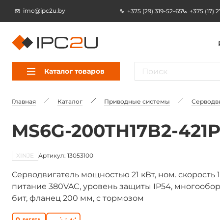
imc@ipc2u.by
+375 (29) 319-52-65
+375 (17) 
Каталог товаров
Главная
Каталог
Приводные системы
Серводв
MS6G-200TH17B2-421P
XINJE
Артикул: 13053100
Серводвигатель мощностью 21 кВт, ном. скорость 1
питание 380VAC, уровень защиты IP54, многообо
бит, фланец 200 мм, с тормозом