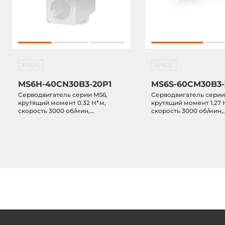
XINJE
XINJE
MS6H-40CN30B3-20P1
MS6S-60CM30B3
Серводвигатель серии MS6,
Серводвигатель серии
крутящий момент 0.32 Н*м,
крутящий момент 1.27 
скорость 3000 об/мин,
скорость 3000 об/мин,
мощность 0.1 кВт, переменного
мощность 0.4 кВт, пе
тока 220VAC, многооборотный
тока 220VAC, многооб
магнитный энкодер, без
магнитный энкодер, б
тормоза
тормоза