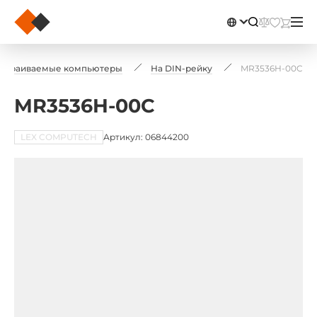
страиваемые компьютеры
На DIN-рейку
MR3536H-00C
MR3536H-00C
LEX COMPUTECH
Артикул: 06844200