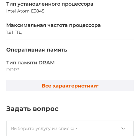
Тип установленного процессора
Intel Atom E3845
Максимальная частота процессора
1.91 ГГц
Оперативная память
Тип памяти DRAM
DDR3L
Установленный объем оперативной памяти
Все характеристики
4 ГБ
Задать вопрос
Ethernet интерфейсы
Общее количество Ethernet портов
2
Выберите услугу из списка