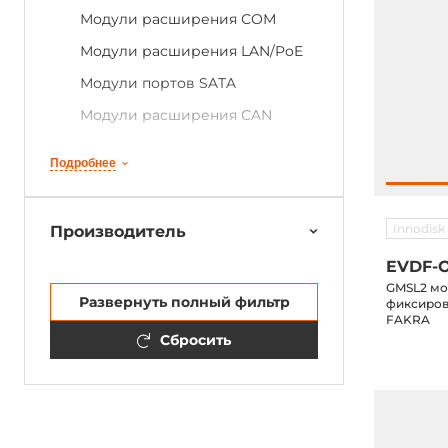
Модули расширения СОМ
Модули расширения LAN/PoE
Модули портов SATA
Модули расширения СAN
Модули расширения DIO
Подробнее
Конвертеры для устройств
хранения данных
Innodisk
Производитель
Модули расширения
видеоинтерфейсов
EVDF-O
GMSL2 мо
Модульные датчики
Развернуть полный фильтр
фиксиров
FAKRA
Аппаратные модули
Сбросить
безопасности TPM