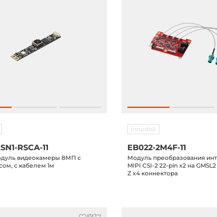
Innodisk
SN1-RSCA-11
EB022-2M4F-11
одуль видеокамеры 8МП с
Модуль преобразования ин
сом, с кабелем 1м
MIPI CSI-2 22-pin x2 на GMSL
Z x4 коннектора