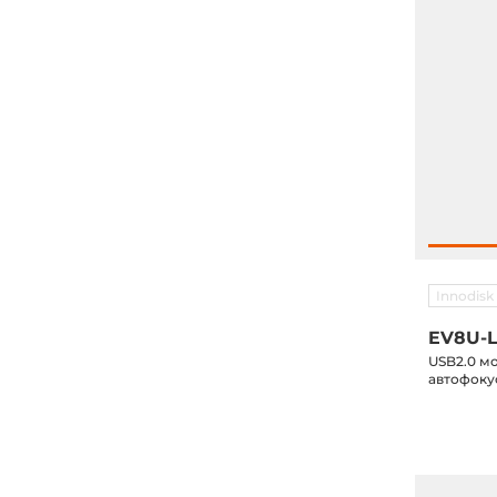
Innodisk
EV8U-L
USB2.0 м
автофоку