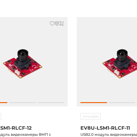
Innodisk
SM1-RLCF-12
EV8U-LSM1-RLCF-11
одуль видеокамеры 8МП с
USB2.0 модуль видеокамер