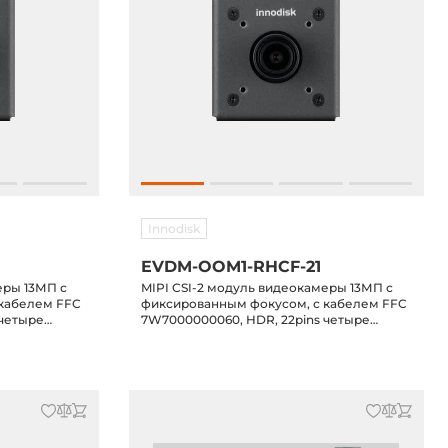
Innodisk
EVDM-OOM1-RHCF-21
еры 13МП с
MIPI CSI-2 модуль видеокамеры 13МП с
 кабелем FFC
фиксированным фокусом, с кабелем FFC
 четыре
7W7000000060, HDR, 22pins четыре
линии MIPI, открытый корпус с передней
стороны