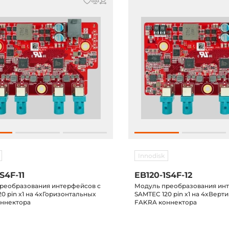
Innodisk
S4F-11
EB120-1S4F-12
реобразования интерфейсов с
Модуль преобразования ин
0 pin x1 на 4xГоризонтальных
SAMTEC 120 pin x1 на 4xВерт
ннектора
FAKRA коннектора