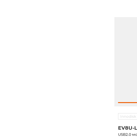
Innodisk
EV8U-L
USB2.0 м