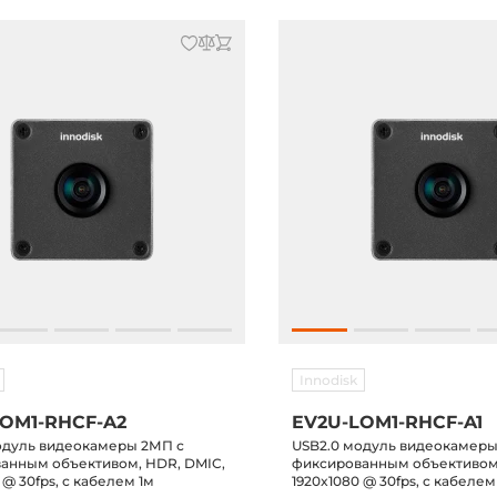
Innodisk
LOM1-RHCF-A2
EV2U-LOM1-RHCF-A1
одуль видеокамеры 2МП с
USB2.0 модуль видеокамеры
анным объективом, HDR, DMIC,
фиксированным объективом
 @ 30fps, с кабелем 1м
1920x1080 @ 30fps, с кабелем