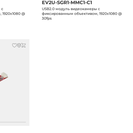
EV2U-SGR1-MMC1-C1
 с
USB2.0 модуль видеокамеры с
 1920x1080 @
фиксированным объективом, 1920x1080 @
30fps