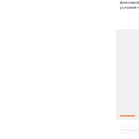
фиксиров
условий 
30fps, с 
Innodisk