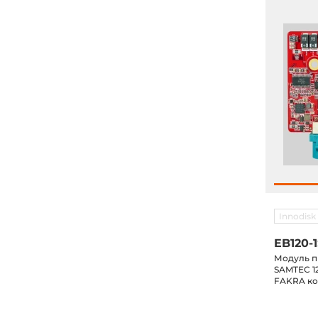
Innodisk
EB120-1
Модуль п
SAMTEC 12
FAKRA ко