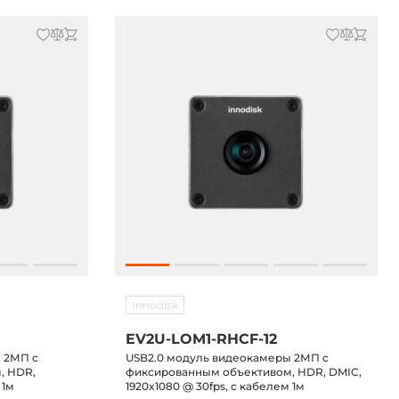
Innodisk
EV2U-LOM1-RHCF-12
 2МП с
USB2.0 модуль видеокамеры 2МП с
, HDR,
фиксированным объективом, HDR, DMIC,
 1м
1920x1080 @ 30fps, с кабелем 1м