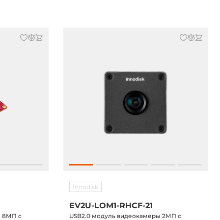
Innodisk
EV2U-LOM1-RHCF-21
ы 8МП с
USB2.0 модуль видеокамеры 2МП с