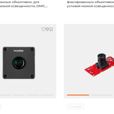
анным объективом, для
фиксированным объективом
низкой освещенности, DMIC,
условий низкой освещенности
кабелем 1м
кабелем 1м
Innodisk