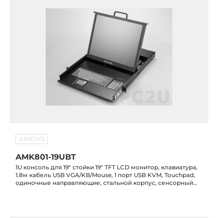
ARIESYS
AMK801-19UBT
1U консоль для 19" стойки 19" TFT LCD монитор, клавиатура,
1.8м кабель USB VGA/KB/Mouse, 1 порт USB KVM, Touchpad,
одиночные направляющие, стальной корпус, сенсорный
экран