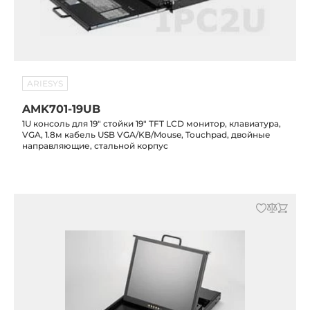
ARIESYS
AMK701-19UB
1U консоль для 19" стойки 19" TFT LCD монитор, клавиатура,
VGA, 1.8м кабель USB VGA/KB/Mouse, Touchpad, двойные
направляющие, стальной корпус