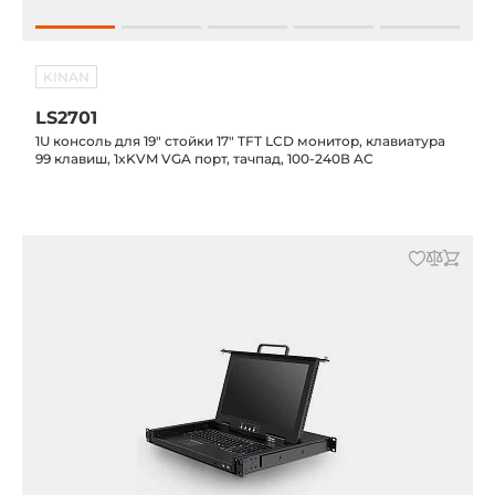
KINAN
LS2701
1U консоль для 19" стойки 17" TFT LCD монитор, клавиатура
99 клавиш, 1xKVM VGA порт, тачпад, 100-240В AC