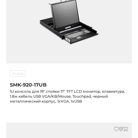
Acme
SMK-920-17UB
1U консоль для 19" стойки 17" TFT LCD монитор, клавиатура,
1.8м кабель USB VGA/KB/Mouse, Touchpad, черный
металлический корпус, 1xVGA, 1xUSB