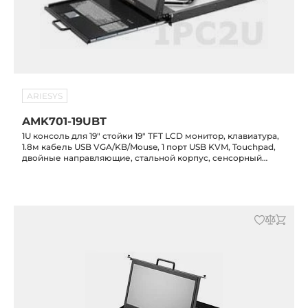
ARIESYS
AMK701-19UBT
1U консоль для 19" стойки 19" TFT LCD монитор, клавиатура,
1.8м кабель USB VGA/KB/Mouse, 1 порт USB KVM, Touchpad,
двойные направляющие, стальной корпус, сенсорный
экран