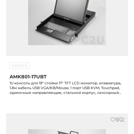
ARIESYS
AMK801-17UBT
1U консоль для 19" стойки 17" TFT LCD монитор, клавиатура,
1.8м кабель USB VGA/KB/Mouse, 1 порт USB KVM, Touchpad,
одиночные направляющие, стальной корпус, сенсорный
экран