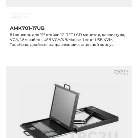
ARIESYS
AMK701-17UB
1U консоль для 19" стойки 17" TFT LCD монитор, клавиатура,
VGA, 1.8м кабель USB VGA/KB/Mouse, 1 порт USB KVM,
Touchpad, двойные направляющие, стальной корпус