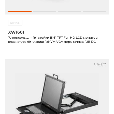
KINAN
XW1601
1U консоль для 19" стойки 15.6" TFT Full HD LCD монитор,
клавиатура 99 клавиш, 1xKVM VGA порт, тачпад, 12В DC