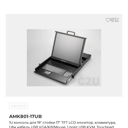
ARIESYS
AMK801-17UB
1U консоль для 19" стойки 17" TFT LCD монитор, клавиатура,
1.8м кабель USB VGA/KB/Mouse, 1 порт USB KVM, Touchpad,