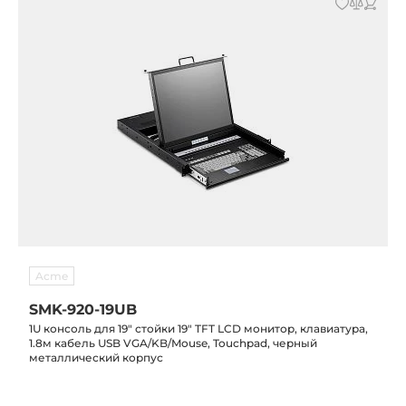
Acme
SMK-920-19UB
1U консоль для 19" стойки 19" TFT LCD монитор, клавиатура,
1.8м кабель USB VGA/KB/Mouse, Touchpad, черный
металлический корпус