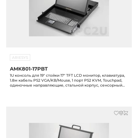
ARIESYS
AMK801-17PBT
1U консоль для 19" стойки 17" TFT LCD монитор, клавиатура,
1.8м кабель PS2 VGA/KB/Mouse, 1 порт PS2 KVM, Touchpad,
одиночные направляющие, стальной корпус, сенсорный
экран