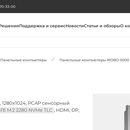
270-33-00
Решения
Поддержка и сервис
Новости
Статьи и обзоры
О к
Панельные компьютеры
Панельные компьютеры iROBO-5000
, 1280x1024, PCAP сенсорный
6Гб M.2 2280 NVMe TLC
, HDMI, DP,