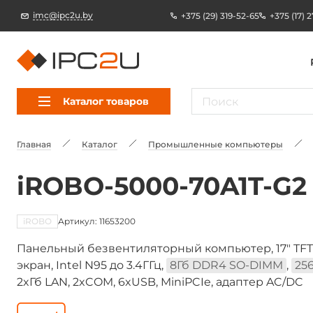
imc@ipc2u.by
+375 (29) 319-52-65
+375 (17) 
Каталог товаров
Главная
Каталог
Промышленные компьютеры
iROBO-5000-70A1T-G2
iROBO
Артикул: 11653200
Панельный безвентиляторный компьютер, 17" TFT
экран, Intel N95 до 3.4ГГц,
8Гб DDR4 SO-DIMM
,
25
2xГб LAN, 2xCOM, 6xUSB, MiniPCIe, адаптер AC/DC