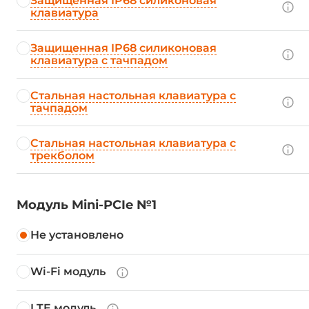
Защищенная IP68 силиконовая
клавиатура
Защищенная IP68 силиконовая
клавиатура с тачпадом
Стальная настольная клавиатура с
тачпадом
Стальная настольная клавиатура с
трекболом
Модуль Mini-PCIe №1
Не установлено
Wi-Fi модуль
LTE модуль