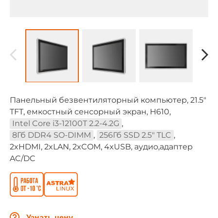
Панельный безвентиляторный компьютер, 21.5"
TFT, емкостный сенсорный экран, H610,
Intel Core i3-12100T 2.2-4.2G
,
8Гб DDR4 SO-DIMM
,
256Гб SSD 2.5" TLC
,
2xHDMI, 2xLAN, 2xCOM, 4xUSB, аудио,адаптер
AC/DC
Узнать цену