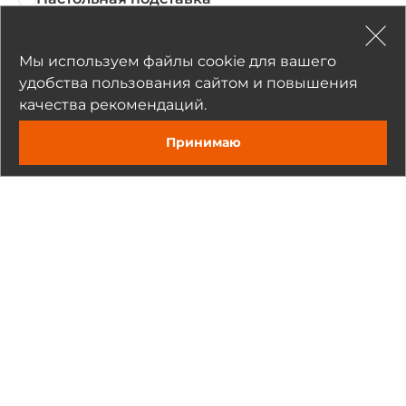
Цена по запросу
Мы используем файлы cookie для вашего
удобства пользования сайтом и повышения
Расширенная гарантия
качества рекомендаций.
Не установлено
Принимаю
Задать вопрос
Расширение гарантии до 3-х лет
Цена по запросу
Спецификация
Конструктивное исполнение
Конструкция корпуса