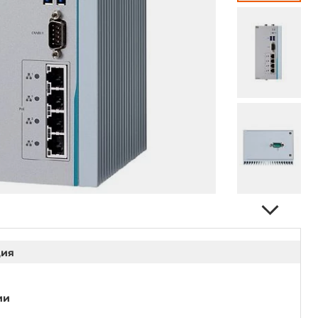
ция
ии