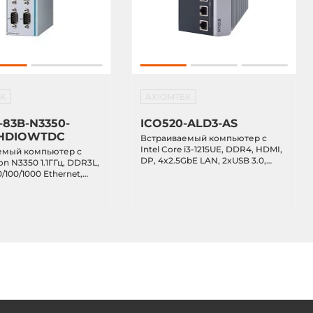
EK
AXIOMTEK
-83B-N3350-
ICO520-ALD3-AS
HDIOWTDC
Встраиваемый компьютер с
Intel Core i3-1215UE, DDR4, HDMI,
емый компьютер с
DP, 4x2.5GbE LAN, 2xUSB 3.0,
ron N3350 1.1ГГц, DDR3L,
отсек 2.5" SATA, M.2, 2xPCIe Mini,
/100/1000 Ethernet,
IP40, -40...+70C, питание 9...36В
22/485, 4xUSB 3.0, DIO,
DC
 mSATA, 2xMiniPCIe,
..+70C