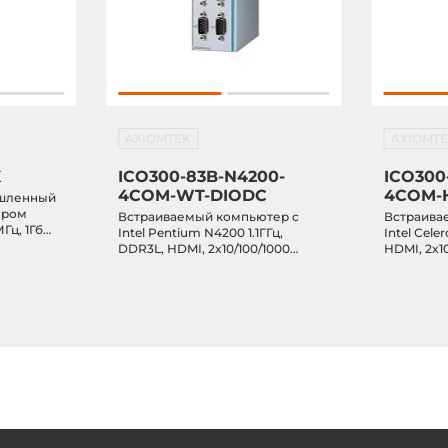
ый
 VGA, 4xRJ45 Ethernet, 2xUSB, DC
мная колодка)
AXIOMTEK
AXIOMT
X
ICO300-83B-N4200-
ICO300
4COM-WT-DIODC
4COM-
шленный
ором
Встраиваемый компьютер с
Встраива
Гц, 1Гб
Intel Pentium N4200 1.1ГГц,
Intel Cele
flash, 2x
DDR3L, HDMI, 2x10/100/1000
HDMI, 2x10
Debian 9,
Ethernet, 4xRS-232/422/485,
4xRS-232/4
ский
4xUSB 3.0, DIO, 2.5" SATA, mSATA,
2.5" SATA,
тановлен,
2xMiniPCIe, IP40, -40...+70C
IP40, -40.
indows 10