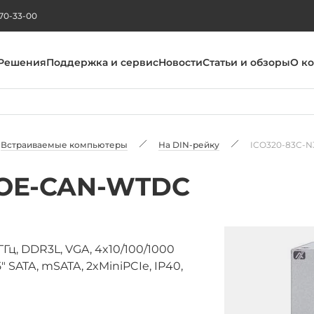
270-33-00
Решения
Поддержка и сервис
Новости
Статьи и обзоры
О к
Встраиваемые компьютеры
На DIN-рейку
ICO320-83C-
POE-CAN-WTDC
Гц, DDR3L, VGA, 4x10/100/1000
5" SATA, mSATA, 2xMiniPCIe, IP40,