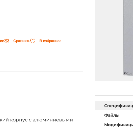
ние
Сравнить
В избранное
Специфика
Файлы
кий корпус с алюминиевыми
Модификац