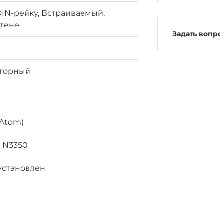
IN-рейку, Встраиваемый,
стене
Задать вопр
яторный
(Atom)
n N3350
установлен