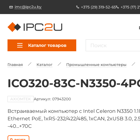
imc@ipc2u.by
+375 (29) 319-52-65
+375 (17) 
Каталог товаров
Главная
Каталог
Промышленные компьютеры
ICO320-83C-N3350-4
AXIOMTEK
Артикул: 07943200
Встраиваемый компьютер с Intel Celeron N3350 1.1Г
Ethernet PoE, 1xRS-232/422/485, 1xCAN, 2xUSB 3.0, 2.
-40...+70C