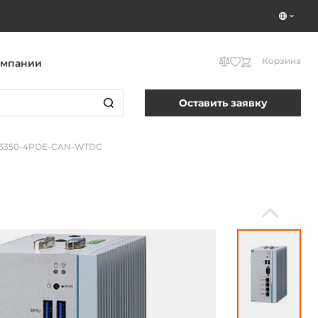
Корзина
омпании
Оставить заявку
N3350-4POE-CAN-WTDC