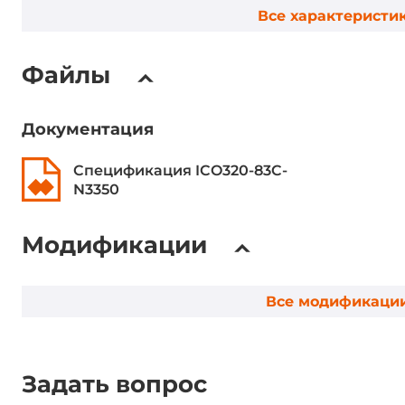
Оперативная память
Все характеристи
Тип памяти DRAM
DDR3L
Файлы
Разъемы для модулей оперативной
1xSODIMM
памяти
Документация
Максимальный объем оперативной
8 ГБ
памяти
Спецификация ICO320-83C-
N3350
Тип установки
Съемный
Модификации
Видеоадаптер
Все модификаци
Видеоконтроллер
Встроен в 
Ethernet интерфейсы
Задать вопрос
Общее количество Ethernet портов
4