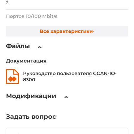
2
Портов 10/100 Mbit/s
2
Все характеристики
Сетевые протоколы
Файлы
Промышленные протоколы
PROFINET slave
Документация
Руководство пользователя GCAN-IO-
Габариты
8300
Ширина
100 мм
Модификации
Глубина
69 мм
Задать вопрос
Высота