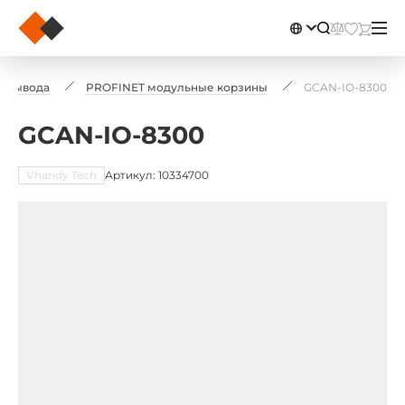
а-вывода
PROFINET модульные корзины
GCAN-IO-8300
GCAN-IO-8300
Vhandy Tech
Артикул: 10334700