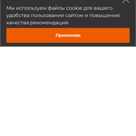
Мы используем файлы cookie для вашего
Прикрепить
удобства пользования сайтом и повышения
качества рекомендаций.
Нажимая на кнопку «Отправить», я даю согласие на обработку
моих персональных данных
Принимаю
Задать вопрос
Отправить
Рекомендуемые товары