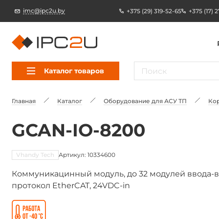
imc@ipc2u.by
+375 (29) 319-52-65
+375 (17) 
Каталог товаров
Главная
Каталог
Оборудование для АСУ ТП
Ко
GCAN-IO-8200
Vhandy Tech
Артикул: 10334600
Коммуникацинный модуль, до 32 модулей ввода-вы
протокол EtherCAT, 24VDC-in