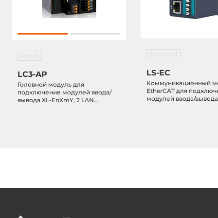
Decowell
XINJE
LS-EC
LC3-AP
Коммуникационный м
Головной модуль для
EtherCAT для подключ
подключение модулей ввода/
модулей ввода/вывода 
вывода XL-EnXmY, 2 LAN
1 CAM, (18-30) VDC
EtherCAT, 24 VDC