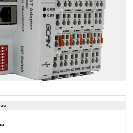
ция
ии