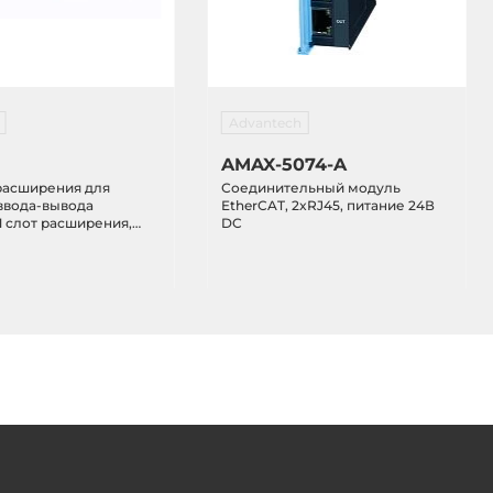
Advantech
AMAX-5074-A
расширения для
Соединительный модуль
ввода-вывода
EtherCAT, 2xRJ45, питание 24В
 1 слот расширения,
DC
ание