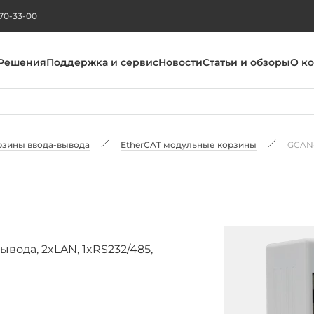
270-33-00
Решения
Поддержка и сервис
Новости
Статьи и обзоры
О к
рзины ввода-вывода
EtherCAT модульные корзины
GCAN
вода, 2xLAN, 1xRS232/485,