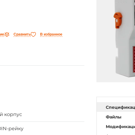
ние
Сравнить
В избранное
Специфика
й корпус
Файлы
Модификац
DIN-рейку