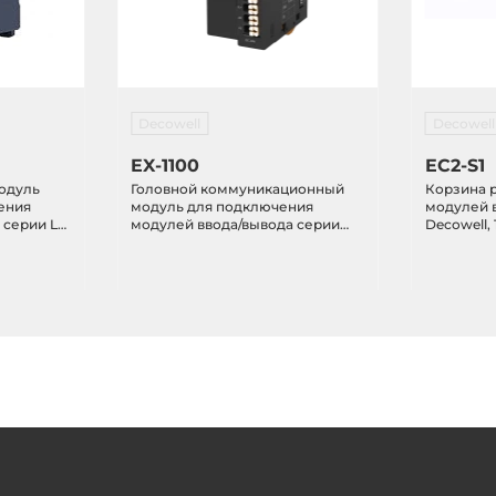
Decowell
Decowell
EX-1100
EC2-S1
одуль
Головной коммуникационный
Корзина 
ения
модуль для подключения
модулей 
серии LS,
модулей ввода/вывода серии
Decowell,
EX, 1 CAM EtherCAT, (18 - 36) VDC
интерфейс EtherCAT, пит
24В