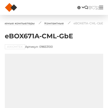
аиваемые компьютеры
Компактные
eBOX671A-CML-GbE
eBOX671A-CML-GbE
AXIOMTEK
Артикул: 09653100