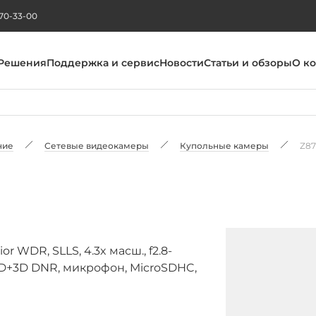
270-33-00
Решения
Поддержка и сервис
Новости
Статьи и обзоры
О к
ние
Сетевые видеокамеры
Купольные камеры
Z87
r WDR, SLLS, 4.3x масш., f2.8-
, 2D+3D DNR, микрофон, MicroSDHC,