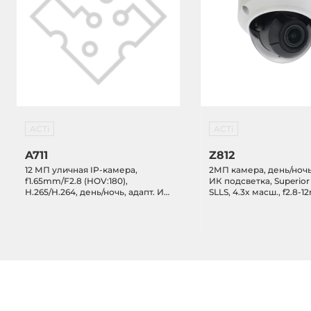
ACTi
ACTi
A711
Z812
12 МП уличная IP-камера,
2МП камера, день/ночь,
f1.65mm/F2.8 (HOV:180),
ИК подсветка, Superio
H.265/H.264, день/ночь, адапт. ИК
SLLS, 4.3x масш., f2.8-
подсветка, 3D DNR, Аудио, Micro
(HOV:103.6 - 33.5), авто
SDHC/SDXC, PoE/DC12V, IP66,
H.265/H.264, 1080p/30f
IK10, DI/DO, -30...60C
DNR, микрофон, Micro
PoE/DC12V, IP68, IK10