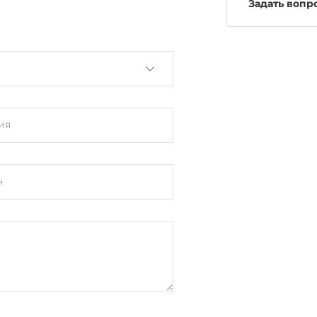
Задать вопр
ия
н