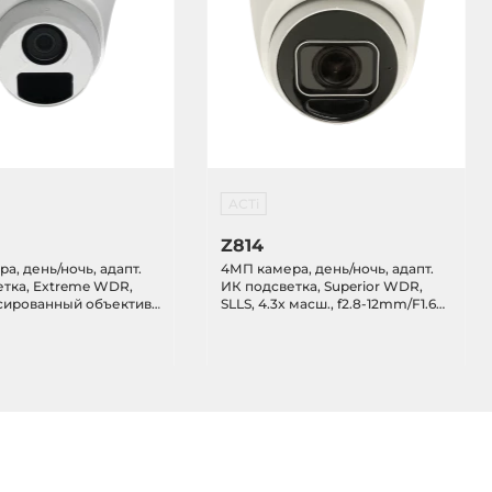
ACTi
Z814
а, день/ночь, адапт.
4МП камера, день/ночь, адапт.
тка, Extreme WDR,
ИК подсветка, Superior WDR,
сированный объектив,
SLLS, 4.3x масш., f2.8-12mm/F1.6
0 (HOV:102.2),
(HOV: 89.4 - 29.3), автофокус,
VI/CVBS, DNR, DC12V,
H.265/H.264, 2D+3D DNR,
микрофон, MicroSDHC,
PoE/DC12V, IP68, IK10