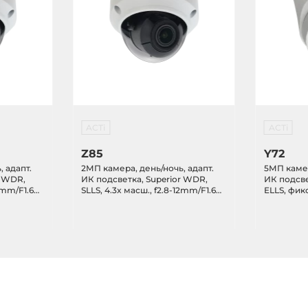
ACTi
ACTi
Z85
Y72
 адапт.
2МП камера, день/ночь, адапт.
5МП камер
r WDR,
ИК подсветка, Superior WDR,
ИК подсве
12mm/F1.6
SLLS, 4.3x масш., f2.8-12mm/F1.6
ELLS, фик
фокус,
(HOV:102.1-33), автофокус,
f2.8mm/F2.
ps, 2D+3D
H.265/H.264, 1080p/30fps, 2D+3D
TVI/AHD/C
SD,
DNR, микрофон, MicroSD,
IP67
PoE/DC12V, IP67, IK10