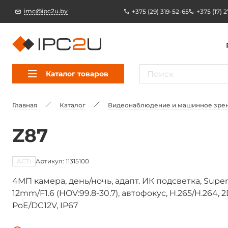
imc@ipc2u.by
+375 (29) 319-52-65
+375 (17) 
Каталог товаров
Главная
Каталог
Видеонаблюдение и машинное зре
Z87
ACTi
Артикул: 11315100
4МП камера, день/ночь, адапт. ИК подсветка, Superio
12mm/F1.6 (HOV:99.8-30.7), автофокус, H.265/H.264
PoE/DC12V, IP67