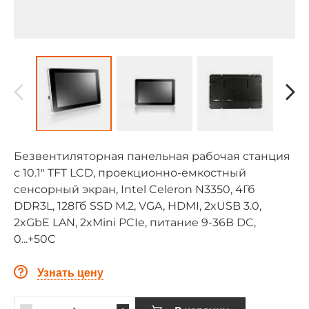
Безвентиляторная панельная рабочая станция
с 10.1" TFT LCD, проекционно-емкостный
сенсорный экран, Intel Celeron N3350, 4Гб
DDR3L, 128Гб SSD M.2, VGA, HDMI, 2xUSB 3.0,
2xGbE LAN, 2xMini PCIe, питание 9-36В DC,
0...+50C
Узнать цену