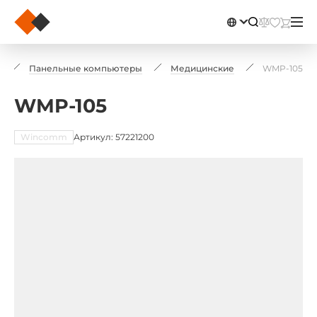
ы
Панельные компьютеры
Медицинские
WMP-105
WMP-105
Wincomm
Артикул: 57221200