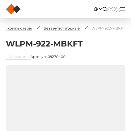
ные компьютеры
Безвентиляторные
WLPM-922-MBKFT
WLPM-922-MBKFT
Wincomm
Артикул: 09270400