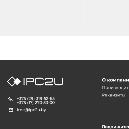
10DI/10DO, выход транзистор,
16DI/14DO, выход реле
24VDC-in
250VAC@3A/30VDC@3A,
канала счетчика AB, 10
внещнего прерывания,
О компан
Производит
Реквизиты
+375 (29) 319-52-65
+375 (17) 270-33-00
imc@ipc2u.by
Подпишитес