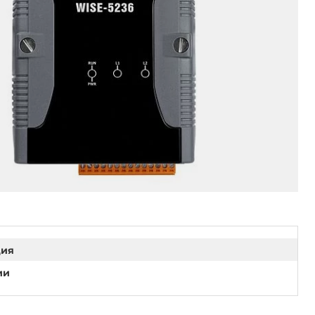
ция
ии