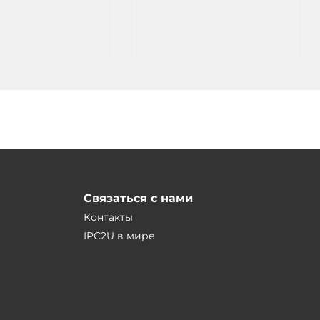
CD, 192x64, 26 кнопок,
экраном LCD, 192x64, 26 кнопок,
 выход реле и
10DI/8DO, выход реле
р, RS485, 24VDC-in
250VAC@3A, 30VDC@3A, RS485,
24VDC-in
Связаться с нами
Контакты
IPC2U в мире