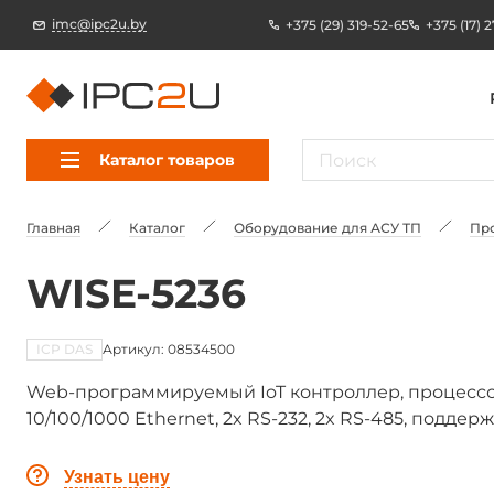
imc@ipc2u.by
+375 (29) 319-52-65
+375 (17) 
Каталог товаров
Главная
Каталог
Оборудование для АСУ ТП
Пр
WISE-5236
ICP DAS
Артикул: 08534500
Web-программируемый IoT контроллер, процессор 3
10/100/1000 Ethernet, 2x RS-232, 2x RS-485, подде
Узнать цену