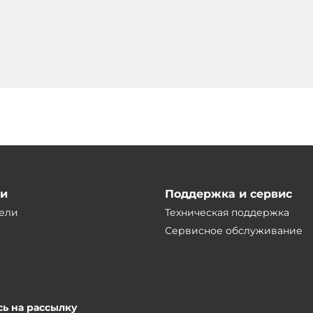
10DI/10DO, выход транзистор,
экраном L
 RS485, 3
RS485, 3 канала счетчика AB, 10
10DI/8DO,
 каналов
каналов внещнего прерывания,
транзисто
 24VDC-in
24VDC-in
ии
Поддержка и сервис
ели
Техническая поддержка
Сервисное обслуживание
ь на рассылку