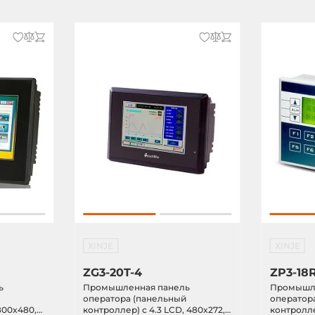
XINJE
XINJE
ZG3-20T-4
ZP3-18
ь
Промышленная панель
Промышле
й
оператора (панельный
оператор
800x480,
контроллер) с 4.3 LCD, 480x272,
контролл