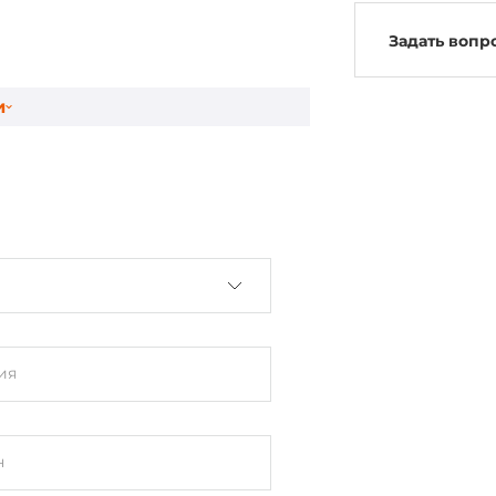
Задать вопр
и
ия
н