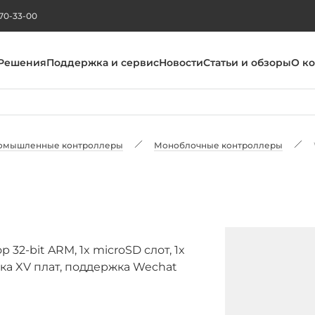
270-33-00
Решения
Поддержка и сервис
Новости
Статьи и обзоры
О к
омышленные контроллеры
Моноблочные контроллеры
2-bit ARM, 1x microSD слот, 1x
ржка XV плат, поддержка Wechat