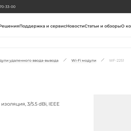
270-33-00
Решения
Поддержка и сервис
Новости
Статьи и обзоры
О к
дули удаленного ввода-вывода
Wi-Fi модули
WF-2251
изоляция, 3/5.5 dBi, IEEE