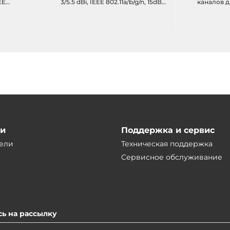
EE
3/5.5 dBi, IEEE 802.11a/b/g/n, 15dBm
каналов д
6мВт), 10-
(31.6мВт), 10-30VDC-in
изоляция, 
802.11a/b/g
30VDC-in
ии
Поддержка и сервис
ели
Техническая поддержка
Сервисное обслуживание
ь на рассылку