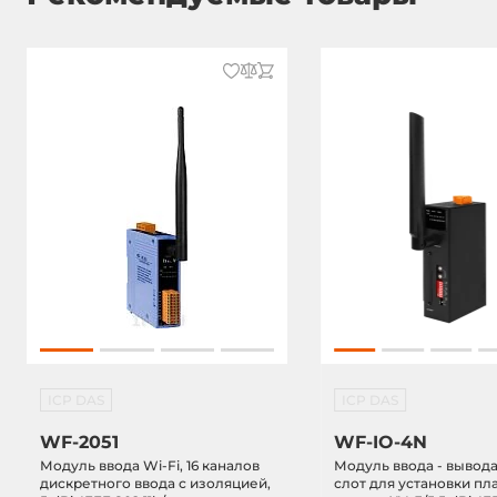
Вес без упаковки
0.2 кг
Вес в упаковке
0.37 кг
ICP DAS
ICP DAS
WF-2051
WF-IO-4N
Модуль ввода Wi-Fi, 16 каналов
Модуль ввода - вывода
дискретного ввода с изоляцией,
слот для установки пла