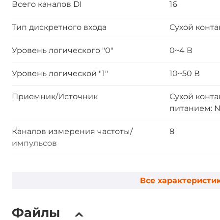
Всего каналов DI
16
Тип дискретного входа
Сухой конта
Уровень логического "0"
0~4 В
Уровень логической "1"
10~50 В
Приемник/Источник
Сухой конта
питанием: 
Каналов измерения частоты/
8
импульсов
Тип сигнала счётчика/энкодера
Frequency
Все характеристи
Разрядность счетчика
32 Бит
Файлы
Максимальная частота счётчика
8 кГц