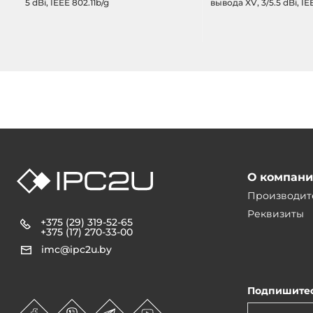
5 dBi, IEEE 802.11b/g
вывода XV, 3/5.5 dBi, IE
802.11a/b/g/n, 15dBm (31.
30VDC-in
О компан
Производит
Реквизиты
+375 (29) 319-52-65
+375 (17) 270-33-00
imc@ipc2u.by
Подпишитес