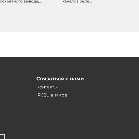
искретного вывода,
каналов реле
3/5.5 dBi, IEEE
5A@250VAC/5A@30VDC,
/n, 15dBm (31.6мВт), 10-
изоляция, 3/5.5 dBi, IEEE
802.11a/b/g/n, 15dBm (31.6мВт), 10-
30VDC-in
Связаться с нами
Контакты
IPC2U в мире