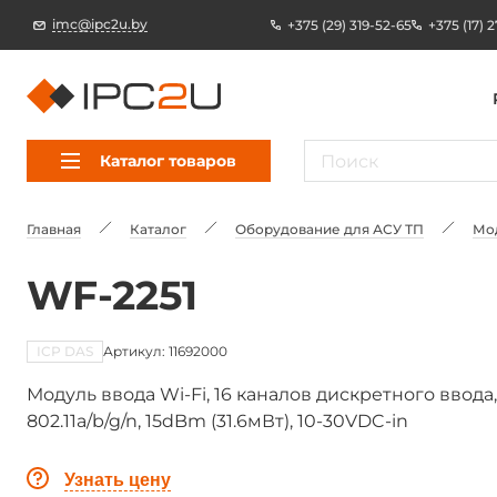
imc@ipc2u.by
+375 (29) 319-52-65
+375 (17) 
Каталог товаров
Главная
Каталог
Оборудование для АСУ ТП
Мо
WF-2251
ICP DAS
Артикул: 11692000
Модуль ввода Wi-Fi, 16 каналов дискретного ввода, 
802.11a/b/g/n, 15dBm (31.6мВт), 10-30VDC-in
Узнать цену