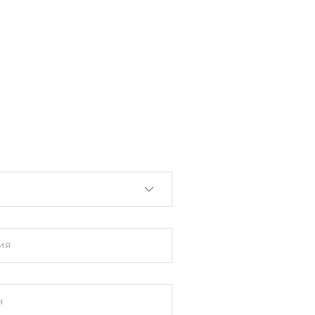
 ввод
ия
server
н