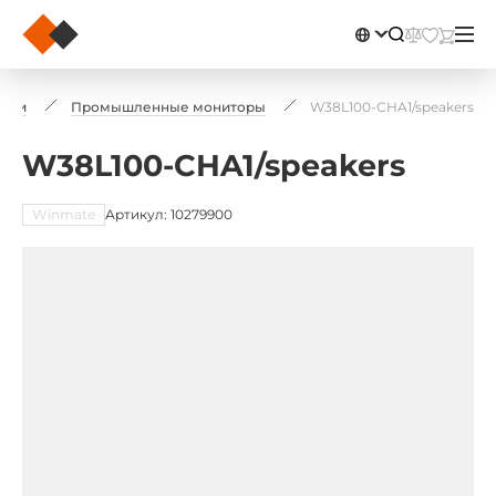
плеи
Промышленные мониторы
W38L100-CHA1/speakers
W38L100-CHA1/speakers
Winmate
Артикул: 10279900