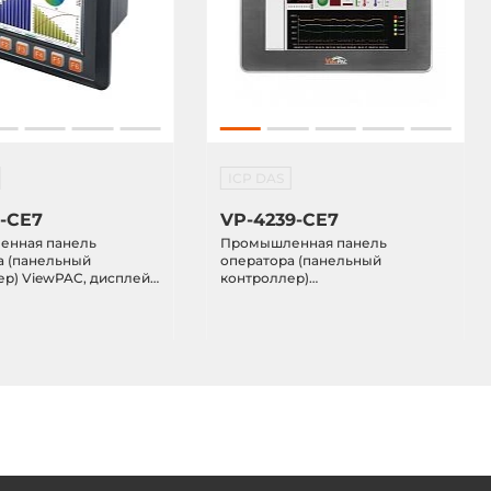
ICP DAS
9-CE7
VP-4239-CE7
нная панель
Промышленная панель
а (панельный
оператора (панельный
ер) ViewPAC, дисплей
контроллер)
LCD 640x480 точек,
ViewPAC,сенс.дисплей 10.4"
 Cortex-A8 1ГГц, 128KB
800x600, Cortex-A8 1ГГц, 512Мб
KB EEPROM, 256MB
DRAM, 128Кб MRAM, 256Мб Flash
B microSDHC, Ethernet,
(SSD), 4Гб SDHC, GB LAN, 3xCOM,
E.NET 7.0, IP65 по пер.
3xUSB, NEMA 4/IP65 по
dusoft (300 тэгов)
пер.панели, Windows CE.NET 7.0,
InduSoft, 12...48VDC-in