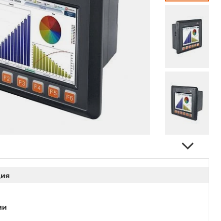
ция
ии