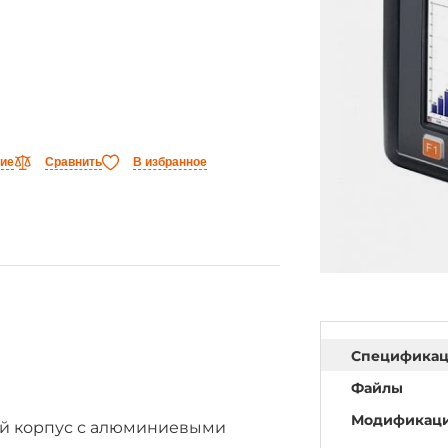
ние
Сравнить
В избранное
Специфика
Файлы
Модификац
й корпус с алюминиевыми