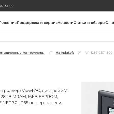
270-33-00
Решения
Поддержка и сервис
Новости
Статьи и обзоры
О к
омышленные контроллеры
На InduSoft
VP-1239-CE7-1500
роллер) ViewPAC, дисплей 5.7"
, 128KB MRAM, 16KB EEPROM,
NET 7.0, IP65 по пер. панели,