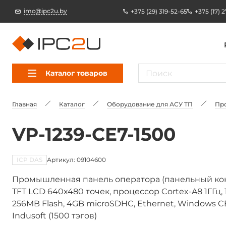
imc@ipc2u.by
+375 (29) 319-52-65
+375 (17) 
Каталог товаров
Главная
Каталог
Оборудование для АСУ ТП
Пр
VP-1239-CE7-1500
ICP DAS
Артикул: 09104600
Промышленная панель оператора (панельный конт
TFT LCD 640x480 точек, процессор Cortex-A8 1ГГц
256MB Flash, 4GB microSDHC, Ethernet, Windows CE.
Indusoft (1500 тэгов)