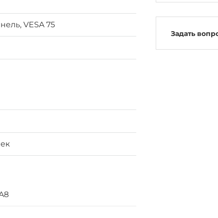
нель, VESA 75
Задать вопр
чек
A8