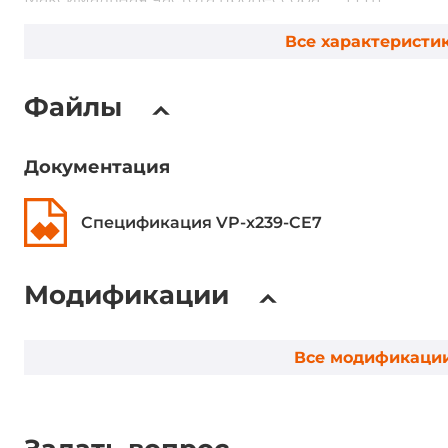
Все характеристи
Оперативная память
Файлы
Установленный объем оперативной
0.5 ГБ
памяти
Документация
Установленный накопитель
Спецификация VP-x239-CE7
Объем Flash-памяти
256 МБ
Объем памяти EEPROM
16 кБ
Модификации
Объём памяти MRAM
128 кБ
Все модификаци
Интерфейсы для накопителей
Слоты SD
1