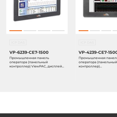
Промышленные протоколы
Modbus TCP s
Modbus RTU 
Modbus UDP 
DCON maste
ICP DAS
ICP DAS
Габариты
VP-6239-CE7-1500
VP-4239-CE7-150
Ширина
182 мм
Промышленная панель
Промышленная панел
оператора (панельный
оператора (панельны
контроллер) ViewPAC, дисплей
контроллер)
Глубина
125 мм
15" TFT LCD 1027x768 точек,
ViewPAC,сенс.дис.10.4"
процессор Cortex-A8 1ГГц, 128KB
Cortex-A8 1ГГц, 512Мб 
MRAM, 16KB EEPROM, 256MB
128Кб MRAM, 256Мб Flas
Высота
158 мм
Flash, 4GB microSDHC, Ethernet,
4Гб SDHC, GB LAN, 3xC
Windows CE.NET 7.0, IP65 по
3xUSB, NEMA 4/IP65 по
пер.панели, Indusoft (1500 тэгов)
пер.панели, Windows 
7.0,InduSoft 1500, 12...
Требования по питанию
DC входное напряжение
10..30 В