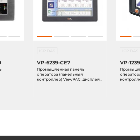
erver, Modbus TCP client,
master, Modbus RTU slave,
master, Modbus ASCII master,
r
ICP DAS
ICP DAS
0
VP-6239-CE7
VP-123
ь
Промышленная панель
Промышле
й
оператора (панельный
оператор
контроллер) ViewPAC, дисплей
контролл
 800x600,
15" TFT LCD 1027x768 точек,
5.7" TFT 
DRAM,
процессор Cortex-A8 1ГГц, 128KB
процессор
h (SSD),
MRAM, 16KB EEPROM, 256MB
MRAM, 16
OM,
Flash, 4GB microSDHC, Ethernet,
Flash, 4G
Windows CE.NET 7.0, IP65 по
Windows C
CE.NET
пер.панели, Indusoft (300 тэгов)
панели, In
48VDC-in