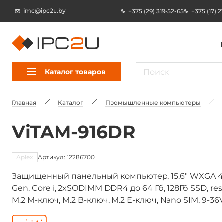
imc@ipc2u.by
+375 (29) 319-52-65
+375 (17) 
Каталог товаров
Главная
Каталог
Промышленные компьютеры
ViTAM-916DR
Aplex
Артикул: 12286700
Защищенный панельный компьютер, 15.6" WXGA 400ni
Gen. Core i, 2xSODIMM DDR4 до 64 Гб, 128Гб SSD, res
M.2 M-ключ, M.2 B-ключ, M.2 Е-ключ, Nano SIM, 9-36