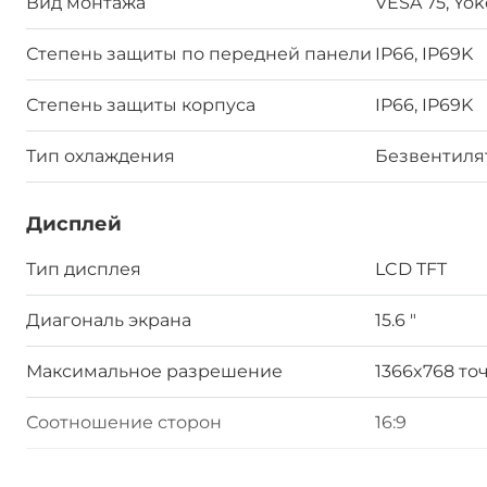
Вид монтажа
VESA 75, Yo
Степень защиты по передней панели
IP66, IP69K
Степень защиты корпуса
IP66, IP69K
Тип охлаждения
Безвентил
Дисплей
Тип дисплея
LCD TFT
Диагональ экрана
15.6 "
Максимальное разрешение
1366x768 то
Соотношение сторон
16:9
Яркость номинальная
400 кд/м2