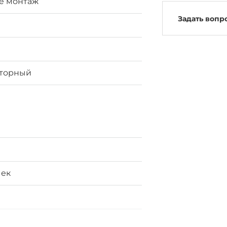
ke монтаж
Задать вопр
яторный
чек