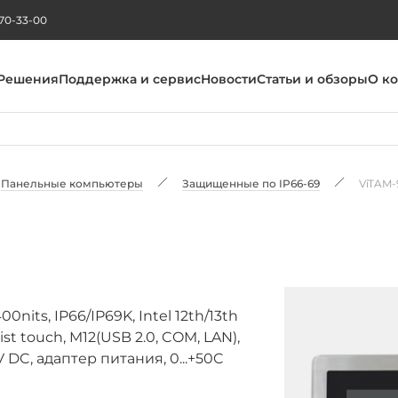
270-33-00
Решения
Поддержка и сервис
Новости
Статьи и обзоры
О к
Панельные компьютеры
Защищенные по IP66-69
ViTAM-
ts, IP66/IP69K, Intel 12th/13th
ist touch, M12(USB 2.0, COM, LAN),
V DC, адаптер питания, 0...+50C