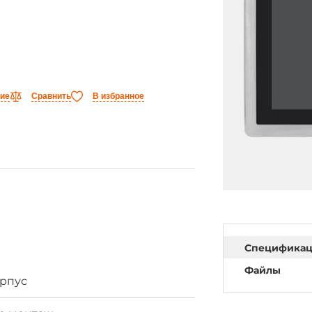
ние
Сравнить
В избранное
Специфика
Файлы
орпус