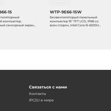
m
Wincomm
66-15
WTP-9E66-15W
нтиляторный
Безвентиляторый панельный
й компьютер,
компьютер 15" TFT LCD, IP66 со
ный сенсорный экран,
всех сторон, Intel Core i5-6200U
ron J1900 2.0ГГц, 4Гб
2.3GHz, рез.сенс.экран, 4Гб
Гб SSD, DVI-I, 2xGB
DDR4, 500 Гб HDD, M12 разъемы
, 3xUSB 2.0, 1xUSB 3.0,
2xUSB 2.0, 2xGbit LAN, 2xM12
ini PCIe
COM, 1xMini-PCIe, 1xM.2 Type E,
БП AC-DC, -20..+60
Связаться с нами
Контакты
IPC2U в мире