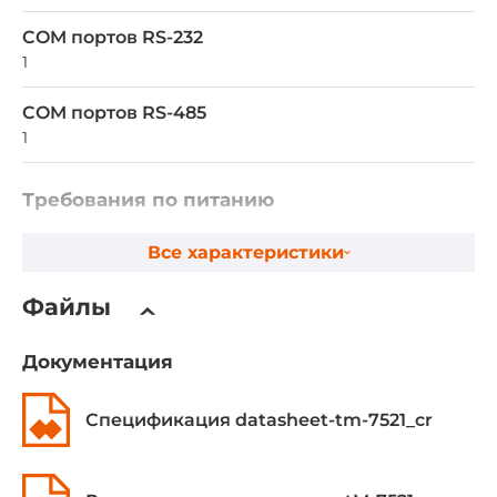
COM портов RS-232
1
COM портов RS-485
1
Требования по питанию
DC входное напряжение
Все характеристики
12..48 В
Файлы
Питание по Ethernet
IEEE 802.3af, PoE
Документация
Эксплуатационные характеристики
Спецификация datasheet-tm-7521_cr
Температура эксплуатации
-25..75 °C