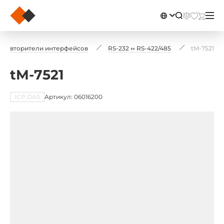
 повторители интерфейсов
RS-232 ↔ RS-422/485
tM-7521
tM-7521
ICP DAS
Артикул: 06016200