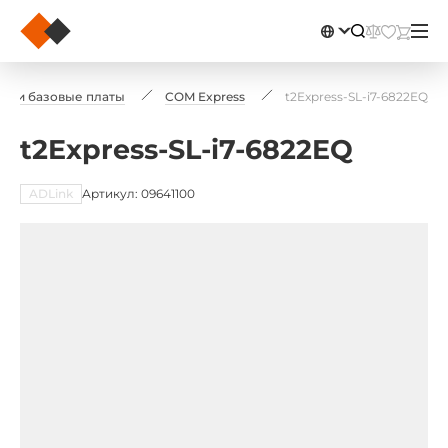
M) и базовые платы
COM Express
t2Express-SL-i7-6822EQ
t2Express-SL-i7-6822EQ
ADLink
Артикул: 09641100