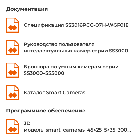
Тип затвора
Документация
Кадровый (Global)
Рабочая дистанция
Спецификация SS3016PCG-07H-WGF01E
40-150мм
Руководство пользователя
Область сканирования (FOV)
интеллектуальных камер серии SS3000
30×22 - 111×83 мм
Тип подсветки
Брошюра по умным камерам серии
поляризованная
SS3000–SS5000
Цвет подсветки
Каталог Smart Cameras
белый
Сетевые протоколы
Программное обеспечение
Промышленные протоколы
3D
модель_smart_cameras_45×25_5×35_3000T_7SD
EtherNet/IP, PROFINET, Modbus TCP