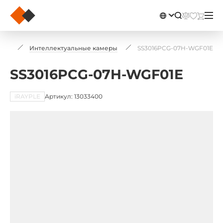
ние
Интеллектуальные камеры
SS3016PCG-07H-WGF01E
SS3016PCG-07H-WGF01E
iRAYPLE
Артикул: 13033400