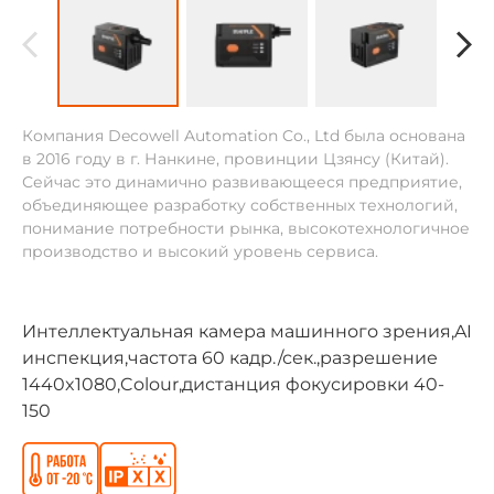
Компания Decowell Automation Co., Ltd была основана
в 2016 году в г. Нанкине, провинции Цзянсу (Китай).
Сейчас это динамично развивающееся предприятие,
объединяющее разработку собственных технологий,
понимание потребности рынка, высокотехнологичное
производство и высокий уровень сервиса.
Интеллектуальная камера машинного зрения,AI
инспекция,частота 60 кадр./сек.,разрешение
1440x1080,Colour,дистанция фокусировки 40-
150