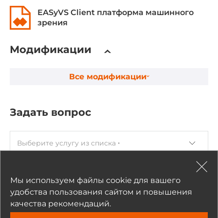
EASyVS Client платформа машинного
Ethernet интерфейсы
зрения
Общее количество Ethernet портов
1
Модификации
Интерфейсы ввода-вывода
Все модификации
COM-портов всего
1
Задать вопрос
Дискретный ввод
Выберите услугу из списка
Всего каналов DI
1
ФИО
Мы используем файлы cookie для вашего
Дискретный вывод
удобства пользования сайтом и повышения
качества рекомендаций.
Всего каналов DO
Компания