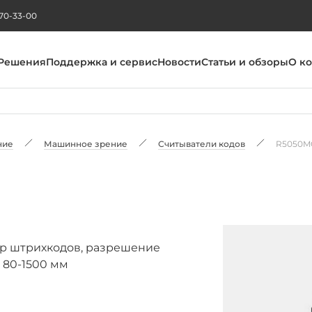
270-33-00
Решения
Поддержка и сервис
Новости
Статьи и обзоры
О к
ние
Машинное зрение
Считыватели кодов
R5050M
E
 штрихкодов, разрешение
я 80-1500 мм