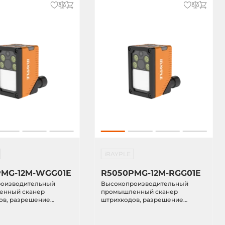
iRAYPLE
PMG-12M-WGG01E
R5050PMG-12M-RGG01E
оизводительный
Высокопроизводительный
нный сканер
промышленный сканер
ов, разрешение
штрихкодов, разрешение
 частота 50 кадр/сек.,
2592*1944, частота 50 кадр/сек.,
истанция 50-2000 мм
рабочая дистанция 50-2000 мм