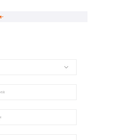
и
ия
н