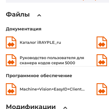
Оценка качества штрихкода
да
Файлы
Сетевые протоколы
Промышленные протоколы
EtherNet/IP
Документация
Протоколы управления
FTP, TCP Ser
Каталог iRAYPLE_ru
Ethernet интерфейсы
Руководство пользователя для
сканера кодов серии 5000
Общее количество Ethernet портов
1
Программное обеспечение
Интерфейсы ввода-вывода
Machine+Vision+EasyID+Client+Ver2.3.5(Windows)
COM-портов всего
1
Дискретный ввод
Модификации