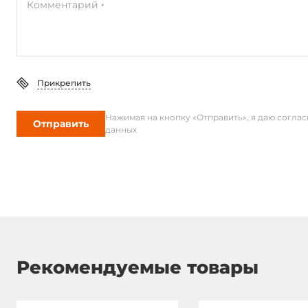
Комментарий
Глубина
50.7 мм
Высота
82 мм
Прикрепить
Эксплуатационные характеристики
Нажимая на кнопку «Отправить», я даю согла
Отправить
данных
Температура эксплуатации
-20..50 °C
Влажность
20-95%
Стандарты и сертификаты
Сертификаты
CE
Рекомендуемые товары
Габариты упаковки
Вес без упаковки
0.25 кг