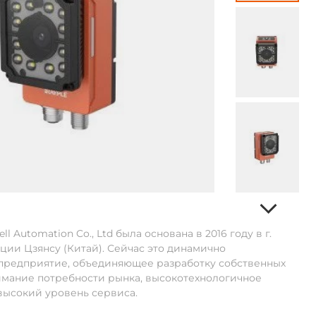
l Automation Co., Ltd была основана в 2016 году в г.
ции Цзянсу (Китай). Сейчас это динамично
предприятие, объединяющее разработку собственных
имание потребности рынка, высокотехнологичное
высокий уровень сервиса.