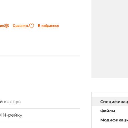
ние
Сравнить
В избранное
й корпус
Специфика
Файлы
DIN-рейку
Модификац