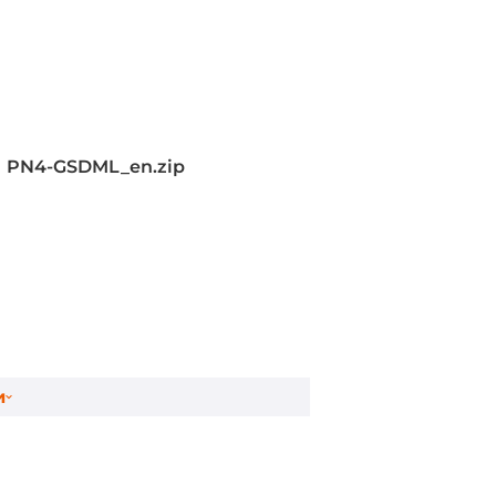
ave
PN4-GSDML_en.zip
леммная колодка), DIO (Клеммная
и