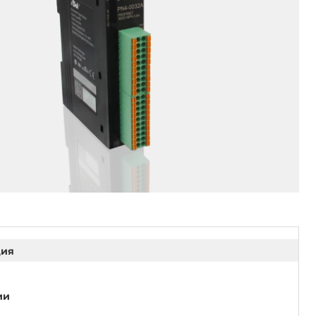
ция
ии