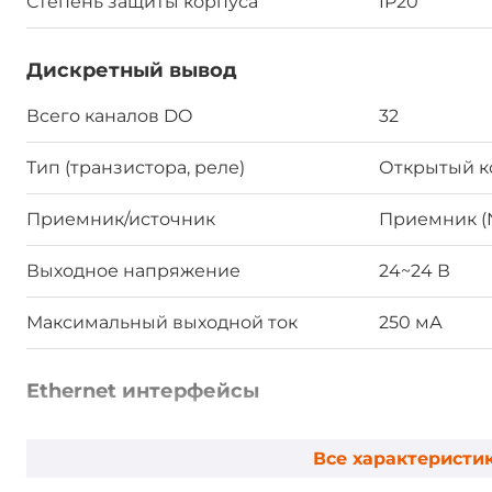
Степень защиты корпуса
IP20
Дискретный вывод
Всего каналов DO
32
Тип (транзистора, реле)
Открытый к
Приемник/источник
Приемник (
Выходное напряжение
24~24 В
Максимальный выходной ток
250 мА
Ethernet интерфейсы
Общее количество Ethernet портов
2
Все характеристи