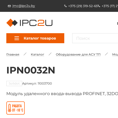
imc@ipc2u.by
+375 (29) 319-52-65
+375 (17) 
Каталог товаров
Главная
Каталог
Оборудование для АСУ ТП
Мо
IPN0032N
Solidot
Артикул: 11003700
Модуль удаленного ввода-вывода PROFINET, 32DO