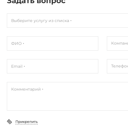
Задать вопрос
Высота
102 мм
Выберите услугу из списка
Эксплуатационные характеристики
Температура эксплуатации
-10..60 °C
Компан
ФИО
Влажность
0-95%
Телефо
Email
Габариты упаковки
Вес в упаковке
0.3 кг
Комментарий
Прикрепить