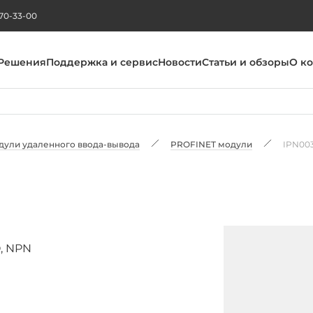
270-33-00
Решения
Поддержка и сервис
Новости
Статьи и обзоры
О к
дули удаленного ввода-вывода
PROFINET модули
IPN00
, NPN