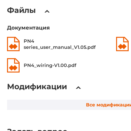
Сетевые протоколы
Файлы
Промышленные протоколы
PROFINET sl
Документация
Разъемы
PN4
Разъемы внешние
DC input (К
series_user_manual_V1.05.pdf
колодка)
PN4_wiring-V1.00.pdf
Требования по питанию
DC входное напряжение
18..36 В
Модификации
Габариты
Все модификаци
Ширина
25 мм
Глубина
72 мм