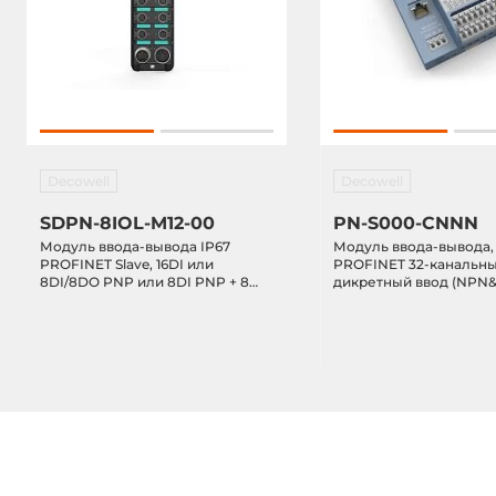
Decowell
Decowell
SDPN-8IOL-M12-00
PN-S000-CNNN
Модуль ввода-вывода IP67
Модуль ввода-вывода,
PROFINET Slave, 16DI или
PROFINET 32-канальн
8DI/8DO PNP или 8DI PNP + 8
дикретный ввод (NPN
портов IO-Link Master, питание
24VDC