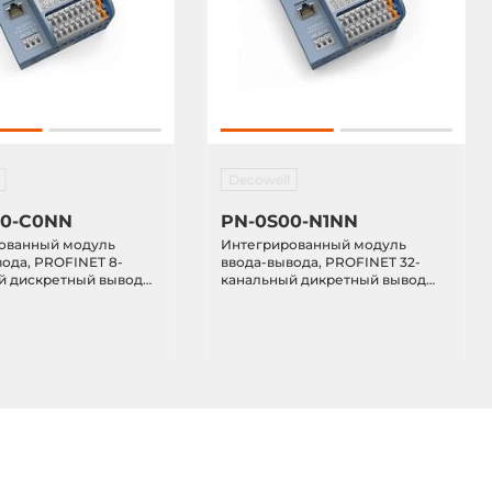
Decowell
00-C0NN
PN-0S00-N1NN
ованный модуль
Интегрированный модуль
ода, PROFINET 8-
ввода-вывода, PROFINET 32-
й дискретный вывод
канальный дикретный вывод
) 8-канальный
(PNP)
ый вывод (NPN)