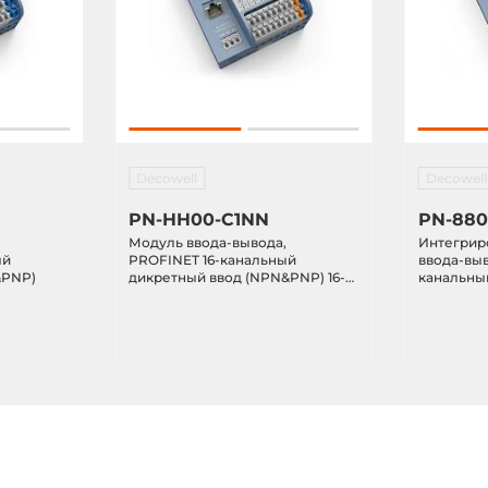
Decowell
Decowell
PN-HH00-C1NN
PN-88
Модуль ввода-вывода,
Интегрир
ый
PROFINET 16-канальный
ввода-выв
&PNP)
дикретный ввод (NPN&PNP) 16-
канальны
канальный дикретный вывод
(NPN&PNP
(PNP), 24VDC
дискретн