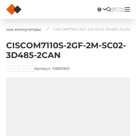
ваемые коммутаторы
CISCOM7110S-2GF-2M-SC02-3D485-2CAN
CISCOM7110S-2GF-2M-SC02-
3D485-2CAN
COME-STAR
Артикул: 10660900