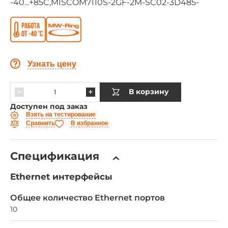
-40...+85C,MISCOM7110S-2GF-2M-SC02-3D485-
Узнать цену
В корзину
Доступен под заказ
Взять на тестирование
Сравнить
В избранное
Спецификация
Ethernet интерфейсы
Общее количество Ethernet портов
10