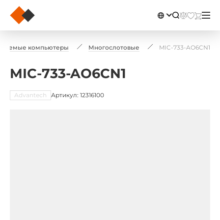
иваемые компьютеры
Многослотовые
MIC-733-AO6CN1
MIC-733-AO6CN1
Advantech
Артикул: 12316100