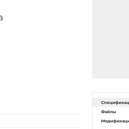
а
Специфика
Файлы
Модификац