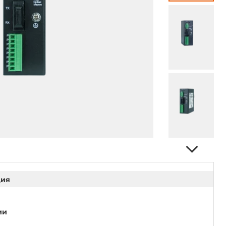
ция
ии