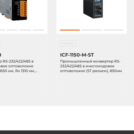
MOXA
B
ICF-1150-M-ST
 RS-232/422/485 в
Промышленный конвертер RS-
вое оптоволокно
232/422/485 в многомодовое
550 нм, Rx 1310 нм,
оптоволокно (ST разъем), 850нм
 до 15 км), работает в
542-A