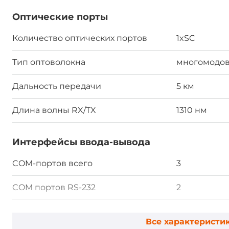
Оптические порты
Количество оптических портов
1xSC
Тип оптоволокна
многомодо
Дальность передачи
5 км
Длина волны RX/TX
1310 нм
Интерфейсы ввода-вывода
COM-портов всего
3
COM портов RS-232
2
COM портов RS-485
1
Все характеристи