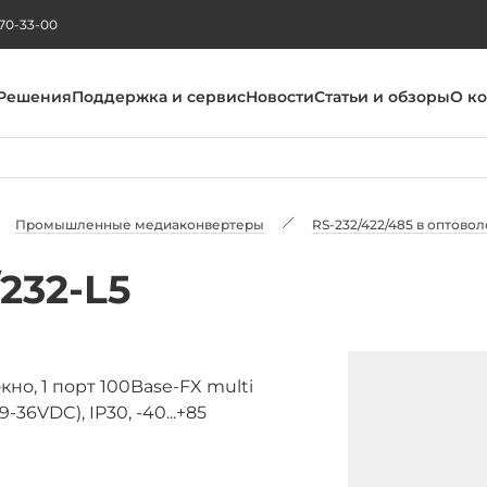
270-33-00
Решения
Поддержка и сервис
Новости
Статьи и обзоры
О к
Промышленные медиаконвертеры
RS-232/422/485 в оптово
232-L5
о, 1 порт 100Base-FX multi
-36VDC), IP30, -40...+85