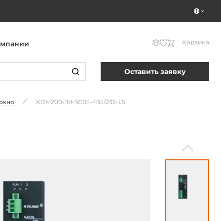
Корзина
омпании
Оставить заявку
локно
KOM200-1M-SC05-485/232-L5