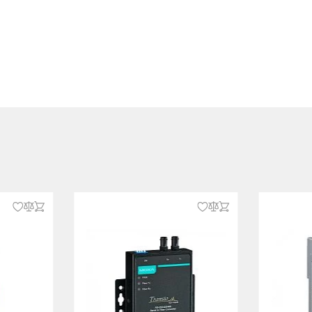
rt 15, EN55022/CISPR22, Class A
, EN 61000-4-3, EN 61000-4-4, EN
EN 61000-4-6
2-32
-6, МЭК 60068-2-27