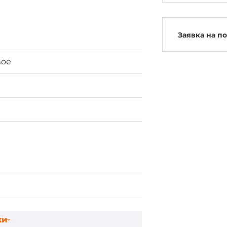
Заявка на п
вое
ки