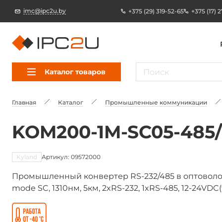
imc@ipc2u.by
+375 (29) 319-52-65
+375 (17) 
Каталог товаров
Главная
Каталог
Промышленные коммуникации
KOM200-1M-SC05-485/
Kyland
Артикул: 09572000
Промышленный конвертер RS-232/485 в оптоволокн
mode SC, 1310нм, 5км, 2xRS-232, 1xRS-485, 12-24VDC(9