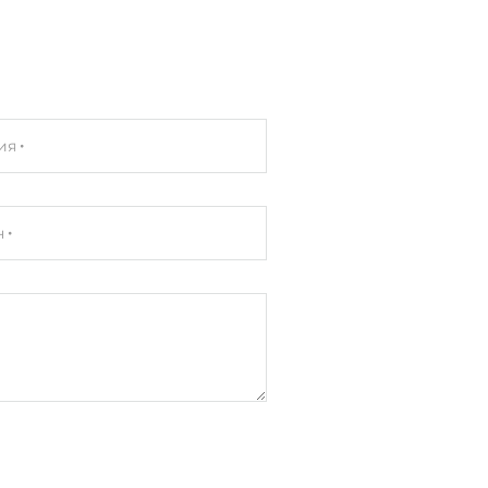
кий корпус
DIN-рейку
ия
н