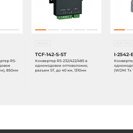
MOXA
ICP DAS
TCF-142-S-ST
I-2542-
ртер RS-
Конвертер RS-232/422/485 в
Конвертер
одовое
одномодовое оптоволокно,
одномодо
м), 850нм
разъем ST, до 40 км, 1310нм
(WDM: Tx 1
разъем SC,
паре с I-2